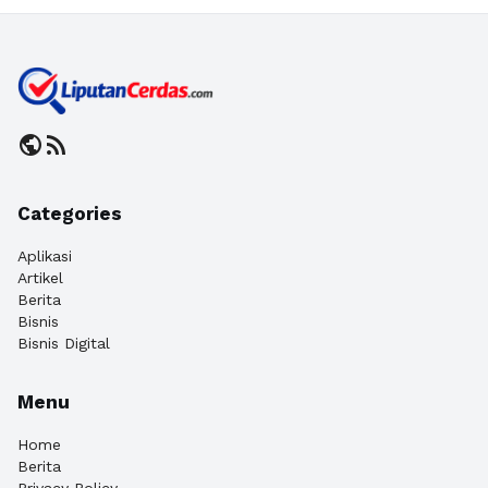
public
rss_feed
Categories
Aplikasi
Artikel
Berita
Bisnis
Bisnis Digital
Menu
Home
Berita