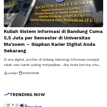
Kuliah Sistem Informasi di Bandung Cuma
5,5 Juta per Semester di Universitas
Ma’soem – Siapkan Karier Digital Anda
Sekarang
Di era digital, profesi di bidang teknologi informasi menjadi
salah satu karier paling menjanjikan. Jika Anda bercita-cita
menjadi profesional TI yang kompeten dan siap bersaing di
person
calendar_today
Lestari
•
24/02/2026
dunia industri, jurusan Sistem Informasi di Bandung di
Universitas Ma’soem adalah pilihan tepat. Dengan biaya
kuliah yang terjangkau, hanya 5,5 juta per semester,
mahasiswa tidak hanya belajar teori, tetapi …
Baca
trending_up
TRENDING NOW
Selengkapnya
Tips Trick