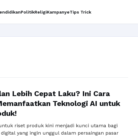
endidikan
Politik
Religi
Kampanye
Tips Trick
Ing
an Lebih Cepat Laku? Ini Cara
emanfaatkan Teknologi AI untuk
oduk!
untuk riset produk kini menjadi kunci utama bagi
 digital yang ingin unggul dalam persaingan pasar