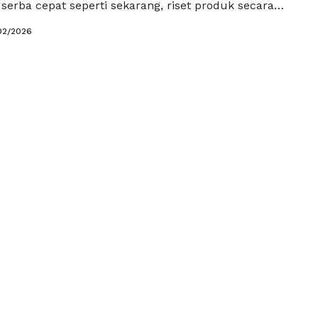
a serba cepat seperti sekarang, riset produk secara
g kali memakan waktu, tenaga, dan biaya yang tidak
02/2026
gan bantuan kecerdasan buatan, pelaku usaha dapat
 tren pasar, perilaku konsumen, hingga potensi
 …
Baca Selengkapnya