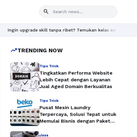
search
in upgrade skill tanpa ribet? Temukan kelas seru dan materi len
trending_up
TRENDING NOW
Tips Trick
Tingkatkan Performa Website
Lebih Cepat dengan Layanan
Jual Aged Domain Berkualitas
Tips Trick
Pusat Mesin Laundry
Terpercaya, Solusi Tepat untuk
Memulai Bisnis dengan Paket
Mesin Laundry Murah
Jasa