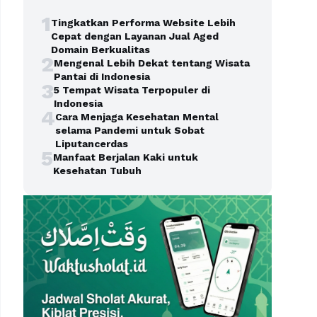
1
Tingkatkan Performa Website Lebih
Cepat dengan Layanan Jual Aged
Domain Berkualitas
2
Mengenal Lebih Dekat tentang Wisata
Pantai di Indonesia
3
5 Tempat Wisata Terpopuler di
Indonesia
4
Cara Menjaga Kesehatan Mental
selama Pandemi untuk Sobat
Liputancerdas
5
Manfaat Berjalan Kaki untuk
Kesehatan Tubuh