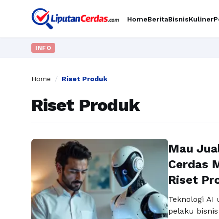
Home
Berita
Bisnis
Kuliner
P
INFO
Home
/
Riset Produk
Riset Produk
Mau Jual
Cerdas M
Riset Pr
Teknologi AI 
pelaku bisnis