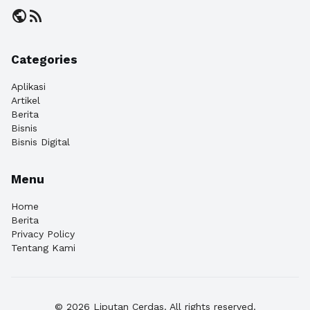
public
rss_feed
Categories
Aplikasi
Artikel
Berita
Bisnis
Bisnis Digital
Menu
Home
Berita
Privacy Policy
Tentang Kami
© 2026 Liputan Cerdas. All rights reserved.