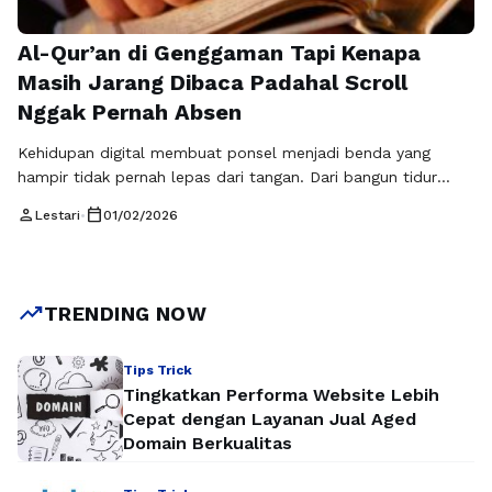
Al-Qur’an di Genggaman Tapi Kenapa
Masih Jarang Dibaca Padahal Scroll
Nggak Pernah Absen
Kehidupan digital membuat ponsel menjadi benda yang
hampir tidak pernah lepas dari tangan. Dari bangun tidur
sampai kembali terlelap, layar menjadi teman setia.
person
calendar_today
Lestari
•
01/02/2026
Menariknya, di tengah rutinitas scroll yang seakan tak ada
ujungnya, Al-Qur’an sebenarnya sudah sangat dekat melalui
konsep quran digital. Salah satu wujud nyatanya hadir
lewat quran.tampang.com, sebuah platform yang
trending_up
TRENDING NOW
menyediakan Al-Qur’an secara online dengan akses …
Baca
Selengkapnya
Tips Trick
Tingkatkan Performa Website Lebih
Cepat dengan Layanan Jual Aged
Domain Berkualitas