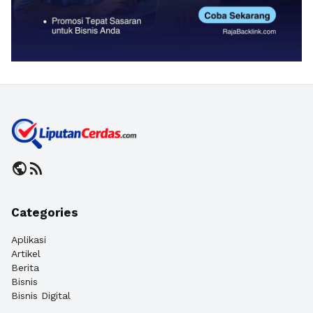
public
rss_feed
Categories
Aplikasi
Artikel
Berita
Bisnis
Bisnis Digital