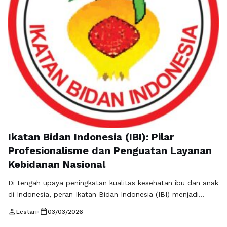
Ikatan Bidan Indonesia (IBI): Pilar
Profesionalisme dan Penguatan Layanan
Kebidanan Nasional
Di tengah upaya peningkatan kualitas kesehatan ibu dan anak
di Indonesia, peran Ikatan Bidan Indonesia (IBI) menjadi
semakin strategis. Sebagai organisasi profesi yang menaungi
person
calendar_today
Lestari
•
03/03/2026
para bidan di seluruh Indonesia, IBI bukan sekadar wadah