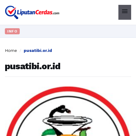
menu
INFO
Home
/
pusatibi.or.id
pusatibi.or.id