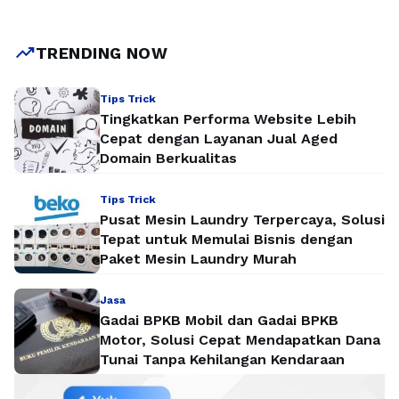
administratif, melainkan garda terdepan dalam
memperjuangkan standar kompetensi, etika profesi, serta
perlindungan hukum bagi tenaga kebidanan. Keberadaan IBI
trending_up
TRENDING NOW
turut memperkuat sistem kesehatan …
Baca Selengkapnya
Tips Trick
Tingkatkan Performa Website Lebih
Cepat dengan Layanan Jual Aged
Domain Berkualitas
Tips Trick
Pusat Mesin Laundry Terpercaya, Solusi
Tepat untuk Memulai Bisnis dengan
Paket Mesin Laundry Murah
Jasa
Gadai BPKB Mobil dan Gadai BPKB
Motor, Solusi Cepat Mendapatkan Dana
Tunai Tanpa Kehilangan Kendaraan