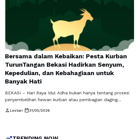
Bersama dalam Kebaikan: Pesta Kurban
TurunTangan Bekasi Hadirkan Senyum,
Kepedulian, dan Kebahagiaan untuk
Banyak Hati
BEKASI – Hari Raya Idul Adha bukan hanya tentang prosesi
penyembelihan hewan kurban atau pembagian daging
kepada masyarakat. Lebih dari itu, Idul Adha adalah
person
calendar_today
Lestari
•
31/05/2026
momentum untuk memperkuat rasa kepedulian, mempererat
tali persaudaraan, dan menghadirkan kebahagiaan yang
dapat dirasakan bersama. Semangat inilah yang diwujudkan
oleh TurunTangan Bekasi melalui program sosial bertajuk
trending_up
TRENDING NOW