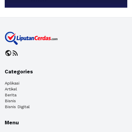
public
rss_feed
Categories
Aplikasi
Artikel
Berita
Bisnis
Bisnis Digital
Menu