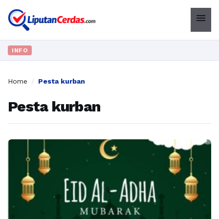
menu
INFO
Home
/
Pesta kurban
Pesta kurban