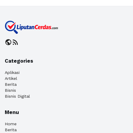
public
rss_feed
Categories
Aplikasi
Artikel
Berita
Bisnis
Bisnis Digital
Menu
Home
Berita