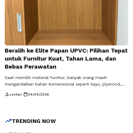
Beralih ke Elite Papan UPVC: Pilihan Tepat
untuk Furnitur Kuat, Tahan Lama, dan
Bebas Perawatan
Saat memilih material furnitur, banyak orang masih
mengandalkan bahan konvensional seperti kayu, plywood,
MDF, aluminium, atau WPC. Padahal, jika dilihat dari segi
person
calendar_today
Lestari
•
24/04/2026
ketahanan dan efisiensi jangka panjang, material tersebut
memiliki berbagai keterbatasan. Kini, saatnya
mempertimbangkan solusi yang lebih cerdas dan modern:
Elite papan UPVC, material inovatif yang dirancang khusus
trending_up
TRENDING NOW
untuk kebutuhan furnitur masa kini. Elite …
Baca
Selengkapnya