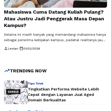
Mahasiswa Cuma Datang Kuliah Pulang?
Atau Justru Jadi Penggerak Masa Depan
Kampus?
Selama ini masih banyak yang memandang mahasiswa hanya
sebagai penerima kebijakan kampus, padahal realitanya jauh
lebih besar dari itu. Peran mahasiswa dalam pembangunan
person
calendar_today
Lestari
•
01/02/2026
kampus bukan sekadar pelengkap, melainkan elemen penting
yang menentukan arah, kualitas, dan dinamika lingkungan
akademik. Mahasiswa berada di posisi unik karena mereka
merasakan langsung sistem pendidikan, fasilitas, hingga
trending_up
TRENDING NOW
budaya kampus dalam keseharian. Dari pengalaman …
Baca
Selengkapnya
Tips Trick
Tingkatkan Performa Website Lebih
Cepat dengan Layanan Jual Aged
Domain Berkualitas