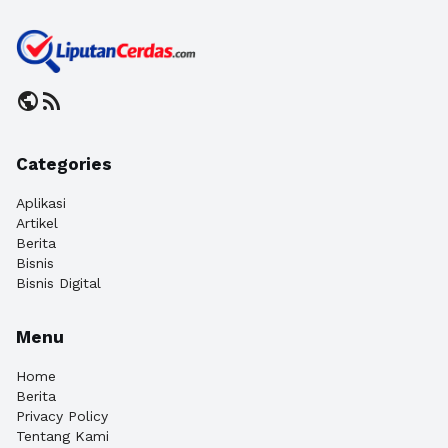
public
rss_feed
Categories
Aplikasi
Artikel
Berita
Bisnis
Bisnis Digital
Menu
Home
Berita
Privacy Policy
Tentang Kami