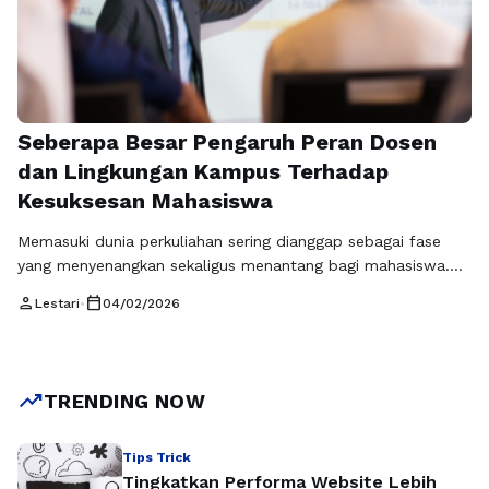
Seberapa Besar Pengaruh Peran Dosen
dan Lingkungan Kampus Terhadap
Kesuksesan Mahasiswa
Memasuki dunia perkuliahan sering dianggap sebagai fase
yang menyenangkan sekaligus menantang bagi mahasiswa.
Perubahan sistem belajar, tanggung jawab akademik yang
person
calendar_today
Lestari
•
04/02/2026
lebih tinggi, serta tuntutan untuk menjadi pribadi yang
mandiri membuat mahasiswa harus beradaptasi dengan
cepat. Dalam proses tersebut, peran dosen dan lingkungan
kampus menjadi dua faktor penting yang sangat
trending_up
TRENDING NOW
memengaruhi perjalanan mahasiswa selama menempuh
pendidikan …
Baca Selengkapnya
Tips Trick
Tingkatkan Performa Website Lebih