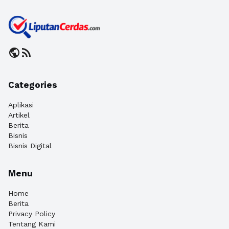
public
rss_feed
Categories
Aplikasi
Artikel
Berita
Bisnis
Bisnis Digital
Menu
Home
Berita
Privacy Policy
Tentang Kami