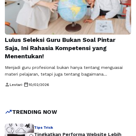
Lulus Seleksi Guru Bukan Soal Pintar
Saja, Ini Rahasia Kompetensi yang
Menentukan!
Menjadi guru profesional bukan hanya tentang menguasai
materi pelajaran, tetapi juga tentang bagaimana
menyampaikannya secara efektif kepada peserta didik.
person
calendar_today
Lestari
•
10/02/2026
Dalam dunia pendidikan modern, kompetensi profesional dan
pedagogik menjadi dua pilar utama yang menentukan
kualitas seorang pendidik. TryOut.id menyoroti bahwa
keberhasilan dalam seleksi guru, khususnya pada tahap ujian
trending_up
TRENDING NOW
kompetensi, sangat bergantung pada keseimbangan antara
penguasaan materi …
Baca Selengkapnya
Tips Trick
Tingkatkan Performa Website Lebih