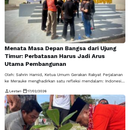
Menata Masa Depan Bangsa dari Ujung
Timur: Perbatasan Harus Jadi Arus
Utama Pembangunan
Oleh: Sahrin Hamid, Ketua Umum Gerakan Rakyat Perjalanan
ke Merauke menghadirkan satu refleksi mendalam: Indonesia
tidak boleh hanya dibangun dari pusat, tetapi harus
person
calendar_today
Lestari
•
17/02/2026
ditegakkan secara merata hingga ke titik terluar negeri. Dari
Jakarta menuju Jayapura dan melanjutkan ke Merauke, jarak
yang ditempuh bukan sekadar perjalanan geografis,
melainkan perjalanan kesadaran—bahwa masih ada wilayah
yang menanti perhatian …
Baca Selengkapnya