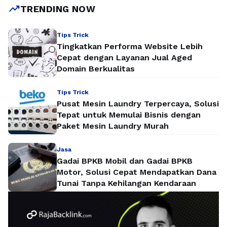
mulai menipis, lahan kritis muncul, dan …
Baca Selengkapnya
trending_up
TRENDING NOW
Tips Trick
Tingkatkan Performa Website Lebih
Cepat dengan Layanan Jual Aged
Domain Berkualitas
Tips Trick
Pusat Mesin Laundry Terpercaya, Solusi
Tepat untuk Memulai Bisnis dengan
Paket Mesin Laundry Murah
Jasa
Gadai BPKB Mobil dan Gadai BPKB
Motor, Solusi Cepat Mendapatkan Dana
Tunai Tanpa Kehilangan Kendaraan