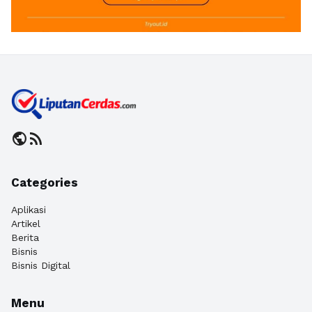
public
rss_feed
Categories
Aplikasi
Artikel
Berita
Bisnis
Bisnis Digital
Menu