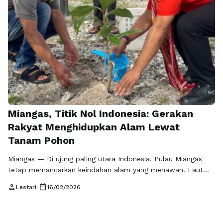
Miangas, Titik Nol Indonesia: Gerakan
Rakyat Menghidupkan Alam Lewat
Tanam Pohon
Miangas — Di ujung paling utara Indonesia, Pulau Miangas
tetap memancarkan keindahan alam yang menawan. Laut
biru yang membentang, langit cerah tanpa polusi, dan hutan
person
calendar_today
Lestari
•
16/02/2026
hijau yang rimbun memberikan pemandangan menyejukkan
bagi siapa pun yang menjejakkan kaki di pulau ini. Namun di
balik pesonanya, ancaman lingkungan semakin nyata. Hutan