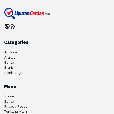
public
rss_feed
Categories
Aplikasi
Artikel
Berita
Bisnis
Bisnis Digital
Menu
Home
Berita
Privacy Policy
Tentang Kami