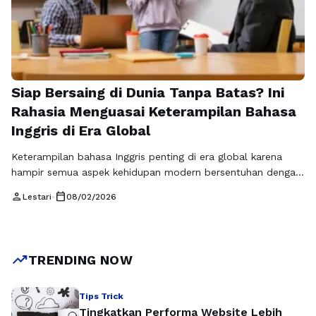
Siap Bersaing di Dunia Tanpa Batas? Ini
Rahasia Menguasai Keterampilan Bahasa
Inggris di Era Global
Keterampilan bahasa Inggris penting di era global karena
hampir semua aspek kehidupan modern bersentuhan dengan
bahasa ini, mulai dari pendidikan, pekerjaan, hingga
person
calendar_today
Lestari
•
08/02/2026
komunikasi lintas negara. Di tengah arus globalisasi yang
semakin cepat, kemampuan berbahasa Inggris bukan lagi
sekadar nilai tambah, melainkan kebutuhan dasar bagi siapa
pun yang ingin berkembang dan bersaing secara
trending_up
TRENDING NOW
internasional. Dunia kerja, …
Baca Selengkapnya
Tips Trick
Tingkatkan Performa Website Lebih