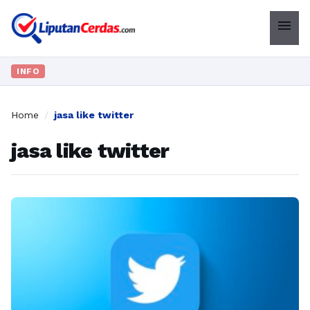
menu
INFO
Home
/
jasa like twitter
jasa like twitter