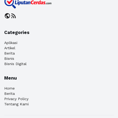
public
rss_feed
Categories
Aplikasi
Artikel
Berita
Bisnis
Bisnis Digital
Menu
Home
Berita
Privacy Policy
Tentang Kami