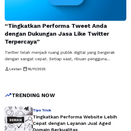
“Tingkatkan Performa Tweet Anda
dengan Dukungan Jasa Like Twitter
Terpercaya”
Twitter telah menjadi ruang publik digital yang bergerak
dengan sangat cepat. Setiap saat, ribuan pengguna
mengunggah berbagai informasi, opini, hingga promosi. Di
person
calendar_today
Lestari
•
18/11/2025
tengah derasnya arus konten tersebut, tidak mudah bagi
sebuah tweet untuk mendapatkan perhatian tanpa strategi
yang tepat. Karena itu, banyak pengguna kini mulai
memanfaatkan jasa like Twitter sebagai pendukung awal
trending_up
TRENDING NOW
agar tweet mereka …
Baca Selengkapnya
Tips Trick
Tingkatkan Performa Website Lebih
Cepat dengan Layanan Jual Aged
Domain Berkualitas