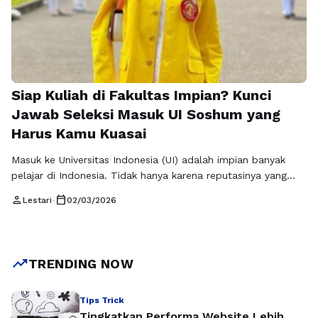
Siap Kuliah di Fakultas Impian? Kunci
Jawab Seleksi Masuk UI Soshum yang
Harus Kamu Kuasai
Masuk ke Universitas Indonesia (UI) adalah impian banyak
pelajar di Indonesia. Tidak hanya karena reputasinya yang
kuat secara akademik, tetapi juga karena kesempatan besar
person
calendar_today
Lestari
•
02/03/2026
yang dibuka untuk masa depan karier. Untuk itu, persiapan
seleksi masuk menjadi fase penting yang sering membuat
pelajar merasa tegang, apalagi untuk jalur soshum yang
kompetitif. Kata kunci yang akan kita …
Baca Selengkapnya
trending_up
TRENDING NOW
Tips Trick
Tingkatkan Performa Website Lebih