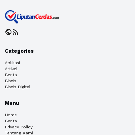
public
rss_feed
Categories
Aplikasi
Artikel
Berita
Bisnis
Bisnis Digital
Menu
Home
Berita
Privacy Policy
Tentang Kami