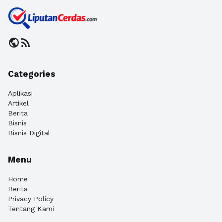
public
rss_feed
Categories
Aplikasi
Artikel
Berita
Bisnis
Bisnis Digital
Menu
Home
Berita
Privacy Policy
Tentang Kami