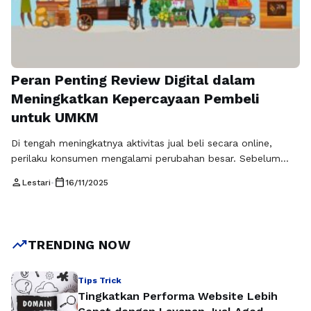
Peran Penting Review Digital dalam
Meningkatkan Kepercayaan Pembeli
untuk UMKM
Di tengah meningkatnya aktivitas jual beli secara online,
perilaku konsumen mengalami perubahan besar. Sebelum
melakukan pembelian, mereka kini mencari referensi dari
person
calendar_today
Lestari
•
16/11/2025
pengguna lain yang sudah mencoba produk tersebut. Review
di media sosial menjadi salah satu sumber informasi yang
paling memengaruhi keputusan konsumen. Bagi pelaku
UMKM, ulasan bukan lagi sekadar tambahan, melainkan
trending_up
TRENDING NOW
komponen krusial untuk membangun …
Baca Selengkapnya
Tips Trick
Tingkatkan Performa Website Lebih