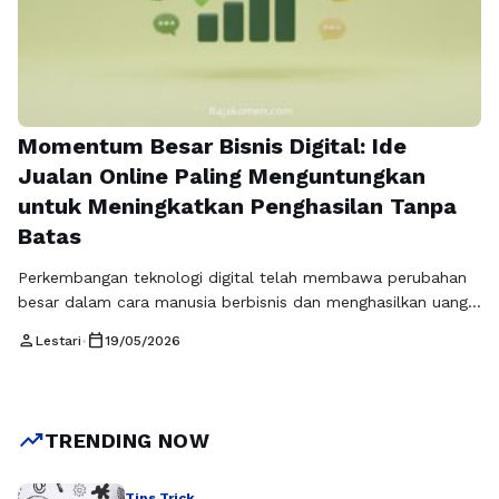
Momentum Besar Bisnis Digital: Ide
Jualan Online Paling Menguntungkan
untuk Meningkatkan Penghasilan Tanpa
Batas
Perkembangan teknologi digital telah membawa perubahan
besar dalam cara manusia berbisnis dan menghasilkan uang.
Internet kini menjadi pusat aktivitas ekonomi modern yang
person
calendar_today
Lestari
•
19/05/2026
menawarkan peluang sangat luas bagi siapa saja yang ingin
memulai usaha. Salah satu cara paling efektif untuk
memanfaatkan peluang ini adalah dengan memilih Ide Jualan
Online yang tepat, relevan, dan memiliki permintaan pasar …
trending_up
TRENDING NOW
Baca Selengkapnya
Tips Trick