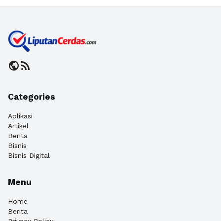
public
rss_feed
Categories
Aplikasi
Artikel
Berita
Bisnis
Bisnis Digital
Menu
Home
Berita