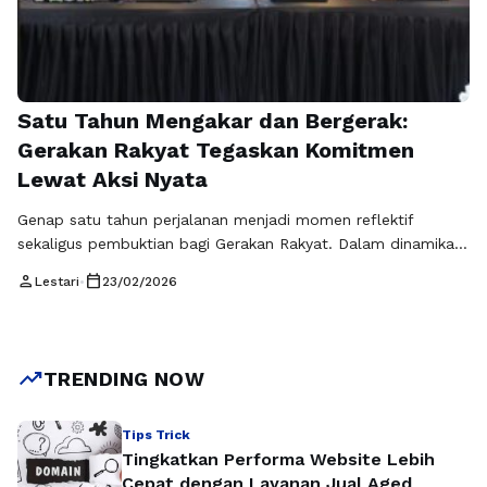
Satu Tahun Mengakar dan Bergerak:
Gerakan Rakyat Tegaskan Komitmen
Lewat Aksi Nyata
Genap satu tahun perjalanan menjadi momen reflektif
sekaligus pembuktian bagi Gerakan Rakyat. Dalam dinamika
sosial dan politik yang penuh tantangan, usia satu tahun
person
calendar_today
Lestari
•
23/02/2026
bukan sekadar hitungan waktu, melainkan ujian konsistensi.
Publik tentu menilai: apakah sebuah gerakan hanya piawai
merangkai kata, atau benar-benar hadir membawa dampak?
Melalui peringatan hari jadi pada 27 Februari 2026, Gerakan
trending_up
TRENDING NOW
Rakyat …
Baca Selengkapnya
Tips Trick
Tingkatkan Performa Website Lebih
Cepat dengan Layanan Jual Aged