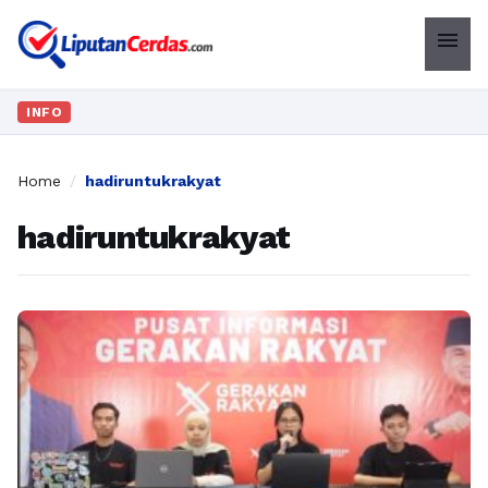
menu
INFO
Home
/
hadiruntukrakyat
hadiruntukrakyat