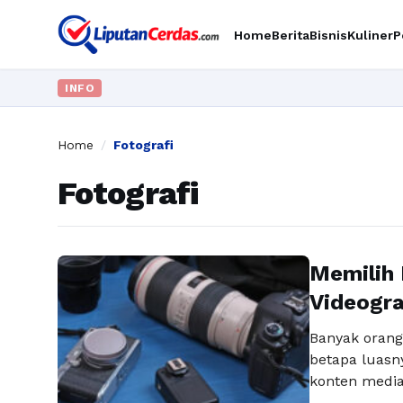
Home
Berita
Bisnis
Kuliner
P
INFO
Home
/
Fotografi
Fotografi
Memilih 
Videogra
Banyak orang 
betapa luasny
konten media
kreatif. Sayan