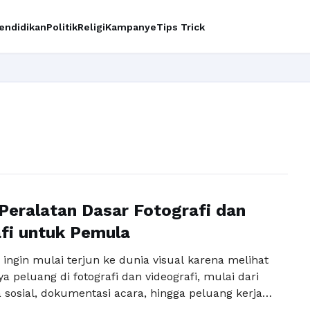
endidikan
Politik
Religi
Kampanye
Tips Trick
Peralatan Dasar Fotografi dan
fi untuk Pemula
ingin mulai terjun ke dunia visual karena melihat
a peluang di fotografi dan videografi, mulai dari
 sosial, dokumentasi acara, hingga peluang kerja
gnya, niat tersebut sering terhenti di satu titik yang