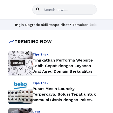
search
Ingin upgrade skill tanpa ribet? Temukan kelas seru dan mater
trending_up
TRENDING NOW
Tips Trick
Tingkatkan Performa Website
Lebih Cepat dengan Layanan
Jual Aged Domain Berkualitas
Tips Trick
Pusat Mesin Laundry
Terpercaya, Solusi Tepat untuk
Memulai Bisnis dengan Paket
Mesin Laundry Murah
Jasa