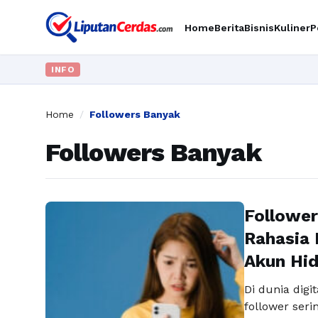
Home
Berita
Bisnis
Kuliner
P
INFO
Home
/
Followers Banyak
Followers Banyak
Follower
Rahasia 
Akun Hid
Di dunia digi
follower seri