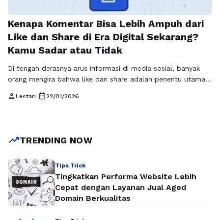
Kenapa Komentar Bisa Lebih Ampuh dari
Like dan Share di Era Digital Sekarang?
Kamu Sadar atau Tidak
Di tengah derasnya arus informasi di media sosial, banyak
orang mengira bahwa like dan share adalah penentu utama
popularitas sebuah konten. Padahal, komentar justru
person
calendar_today
Lestari
•
22/01/2026
memainkan peran yang jauh lebih dalam, terutama ketika
komentar tersebut relevan dan memancing percakapan
lanjutan. Konsep komentar relevan meningkatkan
engagement kini menjadi perhatian penting dalam dunia
trending_up
TRENDING NOW
digital, termasuk dalam pembahasan yang …
Baca
Selengkapnya
Tips Trick
Tingkatkan Performa Website Lebih
Cepat dengan Layanan Jual Aged
Domain Berkualitas