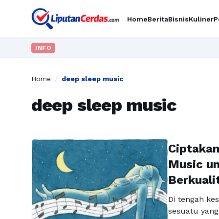
Home
Berita
Bisnis
Kuliner
P
INFO
Home
/
deep sleep music
deep sleep music
Ciptaka
Music un
Berkuali
Di tengah ke
sesuatu yang