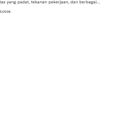
tas yang padat, tekanan pekerjaan, dan berbagai
b yang membuat pikiran sulit beristirahat. Ketika
05/2026
ubuh mungkin terasa lelah, tetapi pikiran masih
. Akibatnya, proses tidur menjadi lebih lama dan
irahat pun menurun. …
Baca Selengkapnya