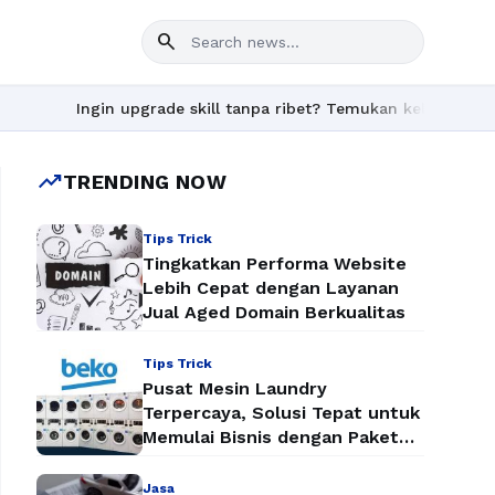
search
Ingin upgrade skill tanpa ribet? Temukan kelas seru dan mate
trending_up
TRENDING NOW
Tips Trick
Tingkatkan Performa Website
Lebih Cepat dengan Layanan
Jual Aged Domain Berkualitas
Tips Trick
Pusat Mesin Laundry
Terpercaya, Solusi Tepat untuk
Memulai Bisnis dengan Paket
Mesin Laundry Murah
Jasa