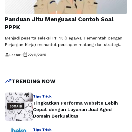
Panduan Jitu Menguasai Contoh Soal
PPPK
Menjadi peserta seleksi PPPK (Pegawai Pemerintah dengan
Perjanjian Kerja) menuntut persiapan matang dan strategi
belajar yang tepat. Seleksi yang kompetitif mengharuskan
person
calendar_today
Lestari
•
22/11/2025
peserta menguasai materi secara menyeluruh, memahami
pola soal, serta mengasah kemampuan analisis. Salah satu
cara paling efektif untuk menghadapi ujian adalah dengan
rutin mengerjakan contoh soal PPPK. Menggunakan contoh
trending_up
TRENDING NOW
soal PPPK membantu peserta memahami …
Baca
Selengkapnya
Tips Trick
Tingkatkan Performa Website Lebih
Cepat dengan Layanan Jual Aged
Domain Berkualitas
Tips Trick