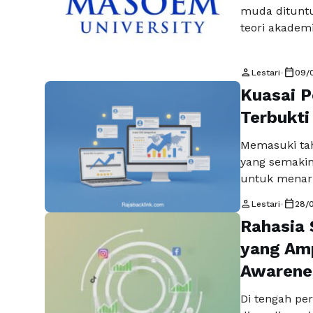
muda dituntu
teori akadem
tidak hanya c
kemampuan ma
person
calendar_today
Lestari
•
09/
Karena itu, 
Kuasai P
langkah stra
Selengkapny
Terbukti
Memasuki tah
yang semakin 
untuk menari
mesin pencari
person
calendar_today
Lestari
•
28/
apakah websi
Rahasia 
semakin komp
pelanggan bi
yang Am
Awarene
Di tengah per