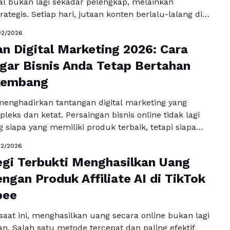
ial bukan lagi sekadar pelengkap, melainkan
ategis. Setiap hari, jutaan konten berlalu-lalang di
iens. Jika brand Anda tidak memiliki pendekatan yang
02/2026
pesan yang ingin disampaikan akan tenggelam tanpa
n Digital Marketing 2026: Cara
 itu, menerapkan strategi yang terarah menjadi kunci
 meningkatkan …
ar Bisnis Anda Tetap Bertahan
Baca Selengkapnya
kembang
enghadirkan tantangan digital marketing yang
eks dan ketat. Persaingan bisnis online tidak lagi
 siapa yang memiliki produk terbaik, tetapi siapa
embangun kehadiran digital yang kredibel,
02/2026
konten bernilai, dan menghadirkan pengalaman
gi Terbukti Menghasilkan Uang
ng menonjol. Pertanyaannya jelas: apakah bisnis Anda
api tekanan persaingan sekaligus tetap unggul di era
engan Produk Affiliate AI di TikTok
ngkapnya
pee
l saat ini, menghasilkan uang secara online bukan lagi
n. Salah satu metode tercepat dan paling efektif