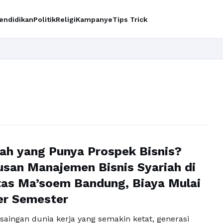
endidikan
Politik
Religi
Kampanye
Tips Trick
In
ah yang Punya Prospek Bisnis?
rusan Manajemen Bisnis Syariah di
tas Ma’soem Bandung, Biaya Mulai
er Semester
saingan dunia kerja yang semakin ketat, generasi