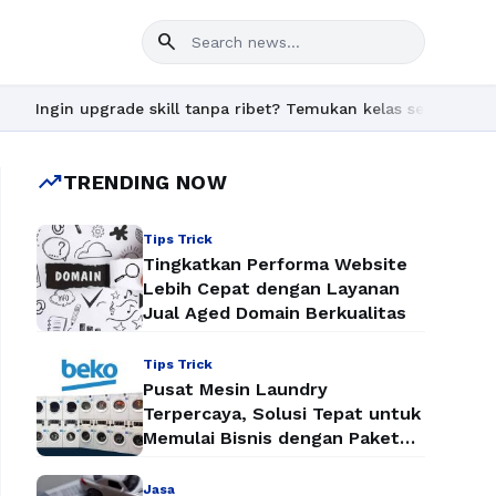
search
gin upgrade skill tanpa ribet? Temukan kelas seru dan materi len
trending_up
TRENDING NOW
Tips Trick
Tingkatkan Performa Website
Lebih Cepat dengan Layanan
Jual Aged Domain Berkualitas
Tips Trick
Pusat Mesin Laundry
Terpercaya, Solusi Tepat untuk
Memulai Bisnis dengan Paket
Mesin Laundry Murah
Jasa