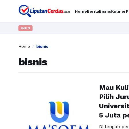
Home
Berita
Bisnis
Kuliner
P
INFO
Home
/
bisnis
bisnis
Mau Kuli
Pilih Ju
Universi
5 Juta p
Di tengah per