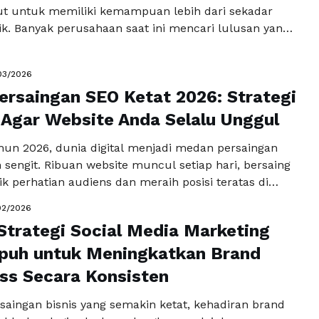
t untuk memiliki kemampuan lebih dari sekadar
ik. Banyak perusahaan saat ini mencari lulusan yang
erdas secara akademis, tetapi juga memiliki
najemen, kreativitas, serta jiwa kewirausahaan.
03/2026
memilih jurusan manajemen bisnis syariah menjadi
ersaingan SEO Ketat 2026: Strategi
tegis bagi calon mahasiswa yang ingin …
Baca
a
 Agar Website Anda Selalu Unggul
un 2026, dunia digital menjadi medan persaingan
sengit. Ribuan website muncul setiap hari, bersaing
k perhatian audiens dan meraih posisi teratas di
. Dalam situasi ini, pertanyaan krusial muncul:
02/2026
te Anda siap menghadapi persaingan SEO ketat yang
Strategi Social Media Marketing
leks? Jika tidak, peluang untuk dilihat calon
sa hilang begitu …
puh untuk Meningkatkan Brand
Baca Selengkapnya
ss Secara Konsisten
saingan bisnis yang semakin ketat, kehadiran brand