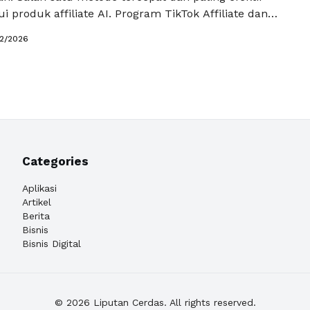
i produk affiliate AI. Program TikTok Affiliate dan
ate memberi peluang emas bagi siapa saja, baik
02/2026
un kreator berpengalaman, untuk mendapatkan
 harus menyimpan atau mengirim produk sendiri.
ksesan tidak …
Baca Selengkapnya
Categories
Aplikasi
Artikel
Berita
Bisnis
Bisnis Digital
© 2026 Liputan Cerdas. All rights reserved.