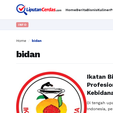
Home
Berita
Bisnis
Kuliner
P
INFO
Home
/
bidan
bidan
Ikatan Bi
Profesio
Kebidana
Di tengah up
Indonesia, pe