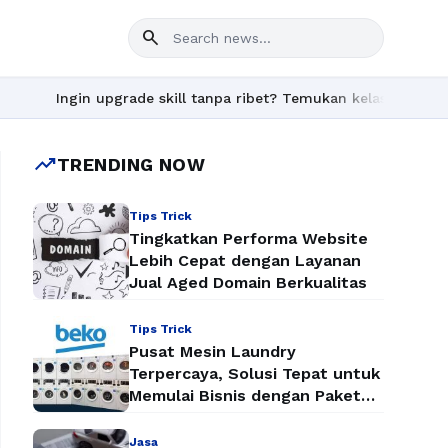
search
Ingin upgrade skill tanpa ribet? Temukan kelas seru dan materi
trending_up
TRENDING NOW
Tips Trick
Tingkatkan Performa Website
Lebih Cepat dengan Layanan
Jual Aged Domain Berkualitas
Tips Trick
Pusat Mesin Laundry
Terpercaya, Solusi Tepat untuk
Memulai Bisnis dengan Paket
Mesin Laundry Murah
Jasa