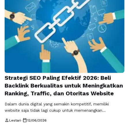
Strategi SEO Paling Efektif 2026: Beli
Backlink Berkualitas untuk Meningkatkan
Ranking, Traffic, dan Otoritas Website
Dalam dunia digital yang semakin kompetitif, memiliki
website saja tidak lagi cukup untuk memenangkan
persaingan. Ribuan website baru muncul setiap hari dengan
person
calendar_today
Lestari
•
12/06/2026
konten yang serupa, sehingga membuat persaingan di mesin