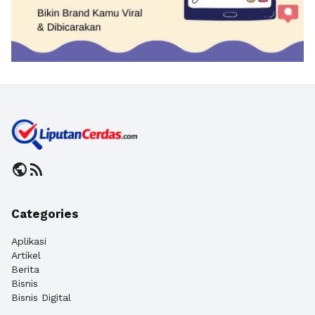
public
rss_feed
Categories
Aplikasi
Artikel
Berita
Bisnis
Bisnis Digital