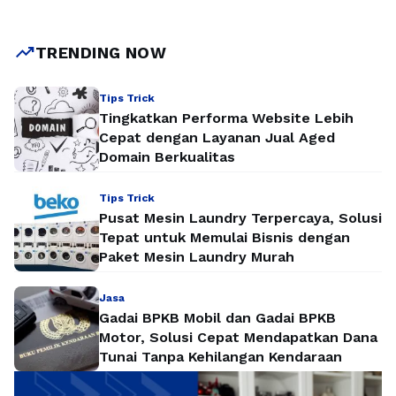
pencari Google semakin ketat. Tanpa strategi SEO yang
tepat, website akan sulit menembus halaman pertama.
Salah satu strategi paling efektif yang digunakan oleh praktisi
trending_up
TRENDING NOW
SEO …
Baca Selengkapnya
Tips Trick
Tingkatkan Performa Website Lebih
Cepat dengan Layanan Jual Aged
Domain Berkualitas
Tips Trick
Pusat Mesin Laundry Terpercaya, Solusi
Tepat untuk Memulai Bisnis dengan
Paket Mesin Laundry Murah
Jasa
Gadai BPKB Mobil dan Gadai BPKB
Motor, Solusi Cepat Mendapatkan Dana
Tunai Tanpa Kehilangan Kendaraan