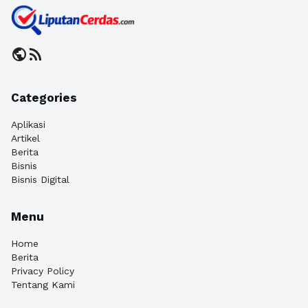
public
rss_feed
Categories
Aplikasi
Artikel
Berita
Bisnis
Bisnis Digital
Menu
Home
Berita
Privacy Policy
Tentang Kami