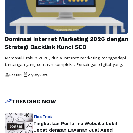
Dominasi Internet Marketing 2026 dengan
Strategi Backlink Kunci SEO
Memasuki tahun 2026, dunia internet marketing menghadapi
tantangan yang semakin kompleks. Persaingan digital yang
semakin ketat, algoritma mesin pencari yang terus berubah,
person
calendar_today
Lestari
•
27/02/2026
dan ekspektasi konsumen yang semakin tinggi menuntut
setiap pelaku bisnis memiliki strategi digital yang matang dan
efektif. Salah satu fondasi utama untuk memenangkan
persaingan ini adalah Backlink kunci SEO. Tanpa strategi
trending_up
TRENDING NOW
backlink yang …
Baca Selengkapnya
Tips Trick
Tingkatkan Performa Website Lebih
Cepat dengan Layanan Jual Aged