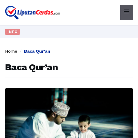
menu
INFO
Home
/
Baca Qur’an
Baca Qur’an