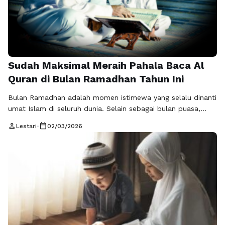
Sudah Maksimal Meraih Pahala Baca Al
Quran di Bulan Ramadhan Tahun Ini
Bulan Ramadhan adalah momen istimewa yang selalu dinanti
umat Islam di seluruh dunia. Selain sebagai bulan puasa,
Ramadhan juga dikenal sebagai bulan diturunkannya Al
person
calendar_today
Lestari
•
02/03/2026
Quran. Tidak heran jika pahala baca Al Quran di bulan
Ramadhan menjadi salah satu amalan yang paling diburu
karena keutamaannya yang berlipat ganda. Pertanyaannya,
sudahkah kita benar-benar memaksimalkan kesempatan
emas ini? …
Baca Selengkapnya