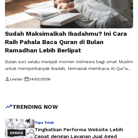
Sudah Maksimalkah Ibadahmu? Ini Cara
Raih Pahala Baca Quran di Bulan
Ramadhan Lebih Berlipat
Bulan suci selalu menjadi momen istimewa bagi umat Muslim
untuk memperbanyak ibadah, termasuk membaca Al-Qur’an.
Banyak orang meyakini bahwa pahala baca qurn di bulan
person
calendar_today
Lestari
•
24/02/2026
romadhon dilipatgandakan, sehingga setiap huruf yang
dilantunkan bernilai kebaikan yang luar biasa. Namun di
tengah kesibukan pekerjaan dan aktivitas harian, tidak semua
orang memiliki akses mudah ke mushaf fisik setiap waktu. …
trending_up
TRENDING NOW
Baca Selengkapnya
Tips Trick
Tingkatkan Performa Website Lebih
Cepat dengan Layanan Jual Aged