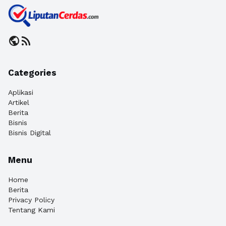
public
rss_feed
Categories
Aplikasi
Artikel
Berita
Bisnis
Bisnis Digital
Menu
Home
Berita
Privacy Policy
Tentang Kami