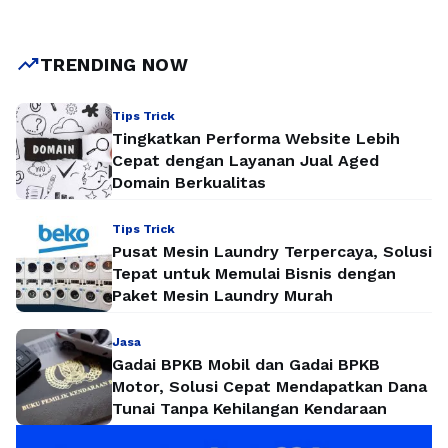
cara belajar yang tepat. Dalam artikel ini, kita akan
membahas kata kunci matematika kelas 7 lengkap dari dasar
hingga mahir sebagai pendekatan belajar …
Baca
trending_up
TRENDING NOW
Selengkapnya
Tips Trick
Tingkatkan Performa Website Lebih
Cepat dengan Layanan Jual Aged
Domain Berkualitas
Tips Trick
Pusat Mesin Laundry Terpercaya, Solusi
Tepat untuk Memulai Bisnis dengan
Paket Mesin Laundry Murah
Jasa
Gadai BPKB Mobil dan Gadai BPKB
Motor, Solusi Cepat Mendapatkan Dana
Tunai Tanpa Kehilangan Kendaraan