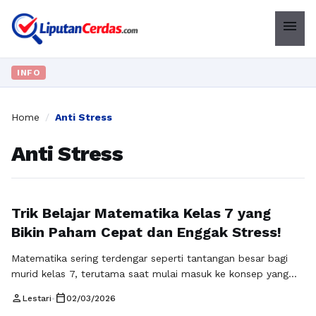
menu
INFO
Home
/
Anti Stress
Anti Stress
Trik Belajar Matematika Kelas 7 yang
Bikin Paham Cepat dan Enggak Stress!
Matematika sering terdengar seperti tantangan besar bagi
murid kelas 7, terutama saat mulai masuk ke konsep yang
lebih abstrak seperti aljabar, bilangan negatif, dan bangun
person
calendar_today
Lestari
•
02/03/2026
geometri. Namun sebenarnya, semua bisa dipahami dengan