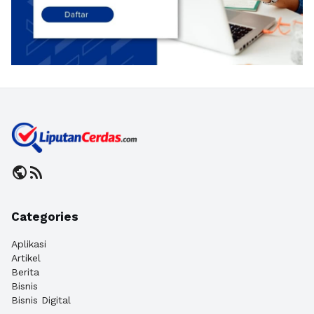
public
rss_feed
Categories
Aplikasi
Artikel
Berita
Bisnis
Bisnis Digital