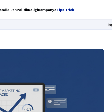
endidikan
Politik
Religi
Kampanye
Tips Trick
Ingin upgrade ski