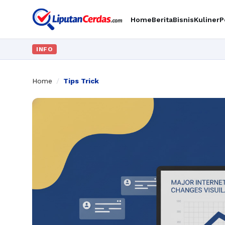
Home
Berita
Bisnis
Kuliner
P
INFO
Home
/
Tips Trick