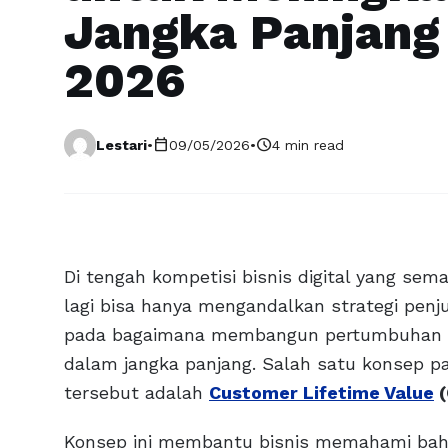
Jangka Panjang 
2026
calendar_today
schedule
Lestari
•
09/05/2026
•
4 min read
Di tengah kompetisi bisnis digital yang sem
lagi bisa hanya mengandalkan strategi penj
pada bagaimana membangun pertumbuhan ya
dalam jangka panjang. Salah satu konsep pal
tersebut adalah
Customer Lifetime Value
(
Konsep ini membantu bisnis memahami bah