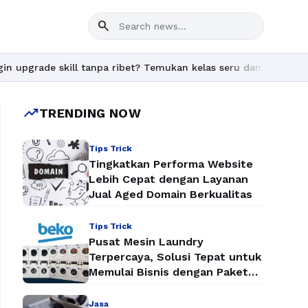
search
ll tanpa ribet? Temukan kelas seru dan materi lengkap hanya di Y
trending_up
TRENDING NOW
Tips Trick
Tingkatkan Performa Website
Lebih Cepat dengan Layanan
Jual Aged Domain Berkualitas
Tips Trick
Pusat Mesin Laundry
Terpercaya, Solusi Tepat untuk
Memulai Bisnis dengan Paket
Mesin Laundry Murah
Jasa