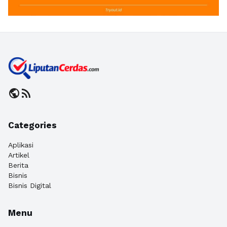
public
rss_feed
Categories
Aplikasi
Artikel
Berita
Bisnis
Bisnis Digital
Menu