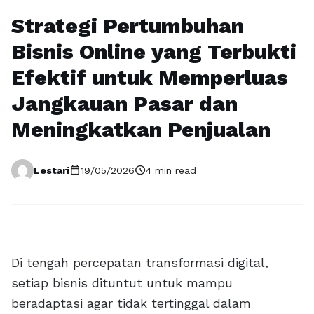
Strategi Pertumbuhan
Bisnis Online yang Terbukti
Efektif untuk Memperluas
Jangkauan Pasar dan
Meningkatkan Penjualan
calendar_today
schedule
Lestari
19/05/2026
4 min read
Di tengah percepatan transformasi digital,
setiap bisnis dituntut untuk mampu
beradaptasi agar tidak tertinggal dalam