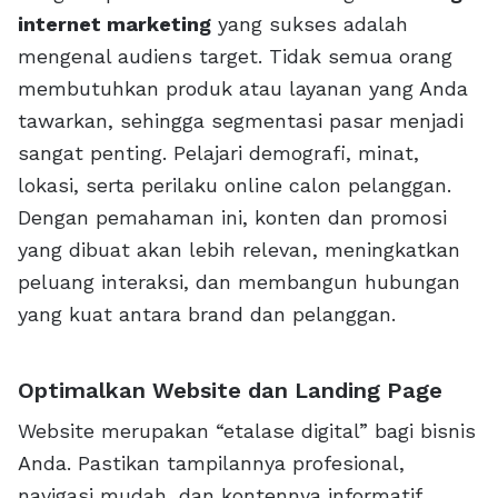
internet marketing
yang sukses adalah
mengenal audiens target. Tidak semua orang
membutuhkan produk atau layanan yang Anda
tawarkan, sehingga segmentasi pasar menjadi
sangat penting. Pelajari demografi, minat,
lokasi, serta perilaku online calon pelanggan.
Dengan pemahaman ini, konten dan promosi
yang dibuat akan lebih relevan, meningkatkan
peluang interaksi, dan membangun hubungan
yang kuat antara brand dan pelanggan.
Optimalkan Website dan Landing Page
Website merupakan “etalase digital” bagi bisnis
Anda. Pastikan tampilannya profesional,
navigasi mudah, dan kontennya informatif.