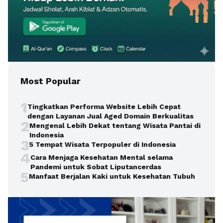
Most Popular
1
Tingkatkan Performa Website Lebih Cepat
dengan Layanan Jual Aged Domain Berkualitas
2
Mengenal Lebih Dekat tentang Wisata Pantai di
Indonesia
3
5 Tempat Wisata Terpopuler di Indonesia
4
Cara Menjaga Kesehatan Mental selama
Pandemi untuk Sobat Liputancerdas
5
Manfaat Berjalan Kaki untuk Kesehatan Tubuh