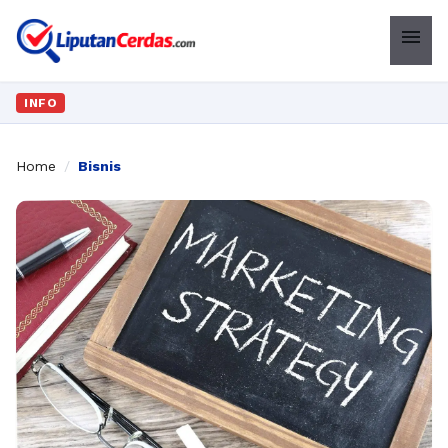
menu
INFO
Home
/
Bisnis