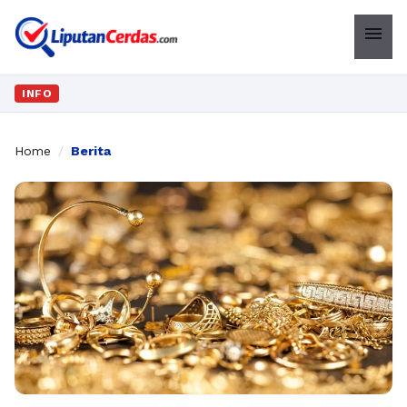
menu
INFO
Home
/
Berita