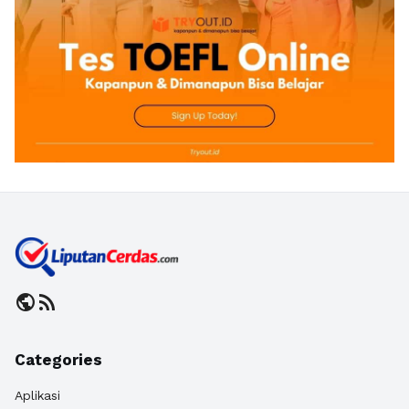
public
rss_feed
Categories
Aplikasi