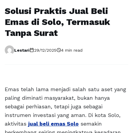
Solusi Praktis Jual Beli
Emas di Solo, Termasuk
Tanpa Surat
calendar_today
schedule
Lestari
29/12/2025
4 min read
Emas telah lama menjadi salah satu aset yang
paling diminati masyarakat, bukan hanya
sebagai perhiasan, tetapi juga sebagai
instrumen investasi yang aman. Di kota Solo,
aktivitas
jual beli emas Solo
semakin
berkembang seiring meningkatnya kesadaran