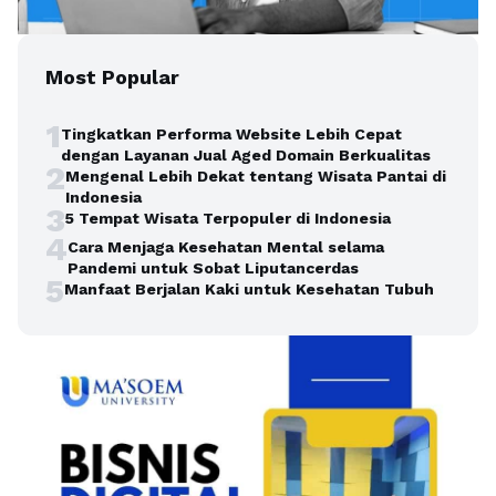
Most Popular
1
Tingkatkan Performa Website Lebih Cepat
dengan Layanan Jual Aged Domain Berkualitas
2
Mengenal Lebih Dekat tentang Wisata Pantai di
Indonesia
3
5 Tempat Wisata Terpopuler di Indonesia
4
Cara Menjaga Kesehatan Mental selama
Pandemi untuk Sobat Liputancerdas
5
Manfaat Berjalan Kaki untuk Kesehatan Tubuh