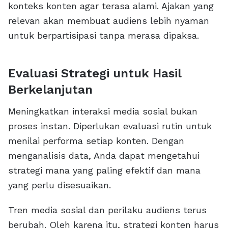
konteks konten agar terasa alami. Ajakan yang
relevan akan membuat audiens lebih nyaman
untuk berpartisipasi tanpa merasa dipaksa.
Evaluasi Strategi untuk Hasil
Berkelanjutan
Meningkatkan interaksi media sosial bukan
proses instan. Diperlukan evaluasi rutin untuk
menilai performa setiap konten. Dengan
menganalisis data, Anda dapat mengetahui
strategi mana yang paling efektif dan mana
yang perlu disesuaikan.
Tren media sosial dan perilaku audiens terus
berubah. Oleh karena itu, strategi konten harus