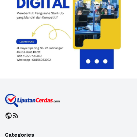
public
rss_feed
Categories