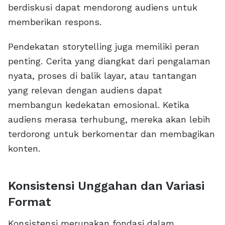
berdiskusi dapat mendorong audiens untuk
memberikan respons.
Pendekatan storytelling juga memiliki peran
penting. Cerita yang diangkat dari pengalaman
nyata, proses di balik layar, atau tantangan
yang relevan dengan audiens dapat
membangun kedekatan emosional. Ketika
audiens merasa terhubung, mereka akan lebih
terdorong untuk berkomentar dan membagikan
konten.
Konsistensi Unggahan dan Variasi
Format
Konsistensi merupakan fondasi dalam