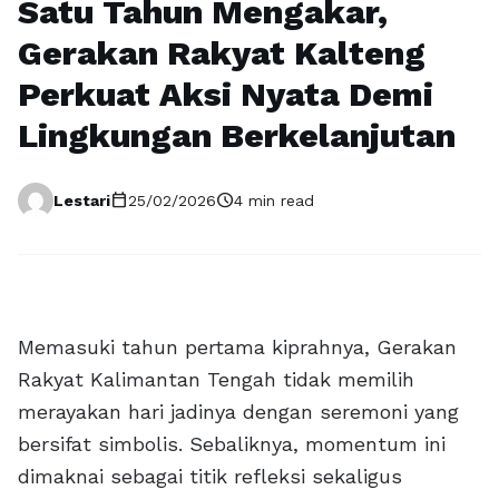
Satu Tahun Mengakar,
Gerakan Rakyat Kalteng
Perkuat Aksi Nyata Demi
Lingkungan Berkelanjutan
calendar_today
schedule
Lestari
25/02/2026
4 min read
Memasuki tahun pertama kiprahnya, Gerakan
Rakyat Kalimantan Tengah tidak memilih
merayakan hari jadinya dengan seremoni yang
bersifat simbolis. Sebaliknya, momentum ini
dimaknai sebagai titik refleksi sekaligus