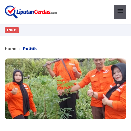
menu
INFO
Home
/
Politik