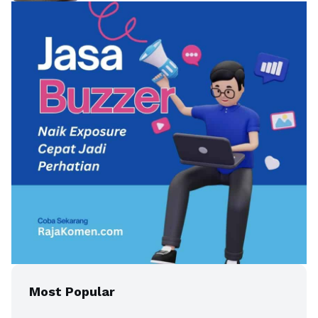
Most Popular