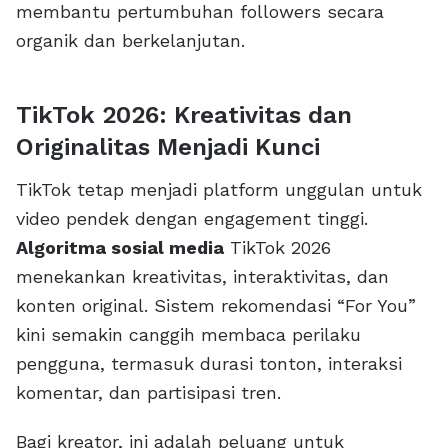
membantu pertumbuhan followers secara
organik dan berkelanjutan.
TikTok 2026: Kreativitas dan
Originalitas Menjadi Kunci
TikTok tetap menjadi platform unggulan untuk
video pendek dengan engagement tinggi.
Algoritma sosial media
TikTok 2026
menekankan kreativitas, interaktivitas, dan
konten original. Sistem rekomendasi “For You”
kini semakin canggih membaca perilaku
pengguna, termasuk durasi tonton, interaksi
komentar, dan partisipasi tren.
Bagi kreator, ini adalah peluang untuk