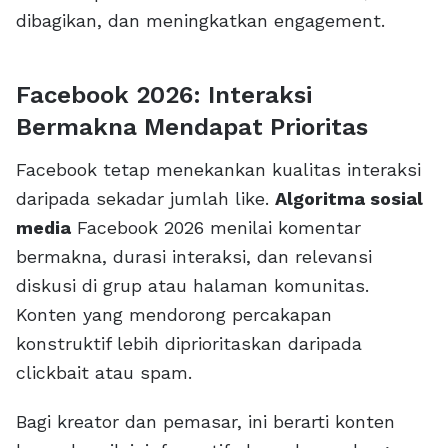
dibagikan, dan meningkatkan engagement.
Facebook 2026: Interaksi
Bermakna Mendapat Prioritas
Facebook tetap menekankan kualitas interaksi
daripada sekadar jumlah like.
Algoritma sosial
media
Facebook 2026 menilai komentar
bermakna, durasi interaksi, dan relevansi
diskusi di grup atau halaman komunitas.
Konten yang mendorong percakapan
konstruktif lebih diprioritaskan daripada
clickbait atau spam.
Bagi kreator dan pemasar, ini berarti konten