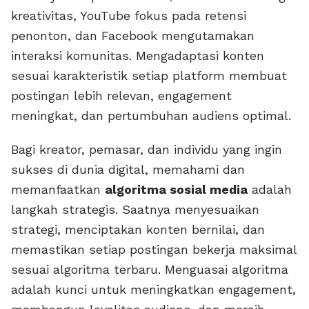
kreativitas, YouTube fokus pada retensi
penonton, dan Facebook mengutamakan
interaksi komunitas. Mengadaptasi konten
sesuai karakteristik setiap platform membuat
postingan lebih relevan, engagement
meningkat, dan pertumbuhan audiens optimal.
Bagi kreator, pemasar, dan individu yang ingin
sukses di dunia digital, memahami dan
memanfaatkan
algoritma sosial media
adalah
langkah strategis. Saatnya menyesuaikan
strategi, menciptakan konten bernilai, dan
memastikan setiap postingan bekerja maksimal
sesuai algoritma terbaru. Menguasai algoritma
adalah kunci untuk meningkatkan engagement,