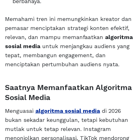
berbahaya.
Memahami tren ini memungkinkan kreator dan
pemasar menciptakan strategi konten efektif,
relevan, dan mampu memanfaatkan
algoritma
sosial media
untuk menjangkau audiens yang
tepat, membangun engagement, dan
menciptakan pertumbuhan audiens nyata.
Saatnya Memanfaatkan Algoritma
Sosial Media
Menguasai
algoritma sosial media
di 2026
bukan sekadar keunggulan, tetapi kebutuhan
mutlak untuk tetap relevan. Instagram
menonjolkan personalisasi, TikTok mendorong