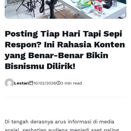
Posting Tiap Hari Tapi Sepi
Respon? Ini Rahasia Konten
yang Benar-Benar Bikin
Bisnismu Dilirik!
calendar_today
schedule
Lestari
10/02/2026
3 min read
Di tengah derasnya arus informasi di media
sosial, perhatian audiens menjadi aset paling