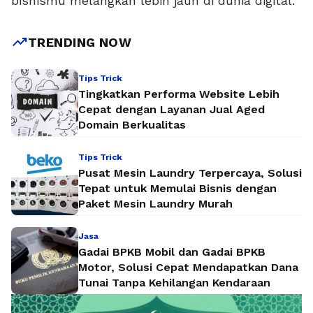
bisnismu melangkah lebih jauh di dunia digital.
trending_up
TRENDING NOW
Tips Trick
Tingkatkan Performa Website Lebih
Cepat dengan Layanan Jual Aged
Domain Berkualitas
Tips Trick
Pusat Mesin Laundry Terpercaya, Solusi
Tepat untuk Memulai Bisnis dengan
Paket Mesin Laundry Murah
Jasa
Gadai BPKB Mobil dan Gadai BPKB
Motor, Solusi Cepat Mendapatkan Dana
Tunai Tanpa Kehilangan Kendaraan