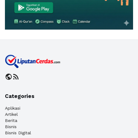
public
rss_feed
Categories
Aplikasi
Artikel
Berita
Bisnis
Bisnis Digital