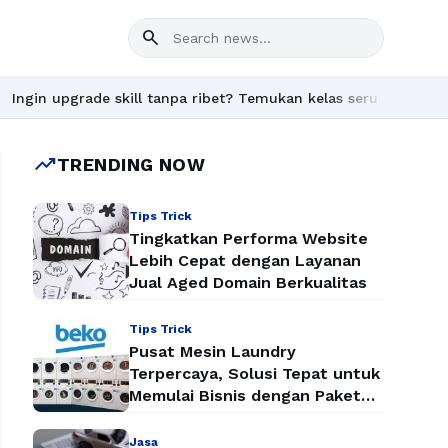
search
de skill tanpa ribet? Temukan kelas seru dan materi lengkap hany
trending_up
TRENDING NOW
Tips Trick
Tingkatkan Performa Website
Lebih Cepat dengan Layanan
Jual Aged Domain Berkualitas
Tips Trick
Pusat Mesin Laundry
Terpercaya, Solusi Tepat untuk
Memulai Bisnis dengan Paket
Mesin Laundry Murah
Jasa