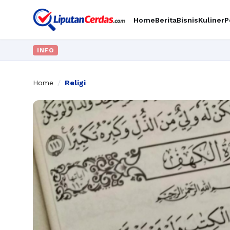
Home
Berita
Bisnis
Kuliner
P
INFO
Home
/
Religi