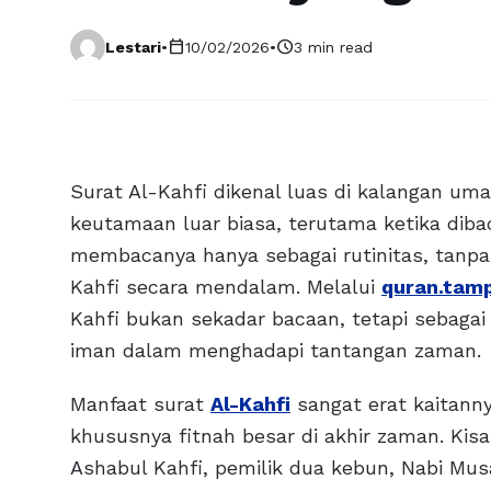
calendar_today
schedule
Lestari
•
10/02/2026
•
3 min read
Surat Al-Kahfi dikenal luas di kalangan uma
keutamaan luar biasa, terutama ketika diba
membacanya hanya sebagai rutinitas, tanp
Kahfi secara mendalam. Melalui
quran.tam
Kahfi bukan sekadar bacaan, tetapi sebagai
iman dalam menghadapi tantangan zaman.
Manfaat surat
Al-Kahfi
sangat erat kaitanny
khususnya fitnah besar di akhir zaman. Kis
Ashabul Kahfi, pemilik dua kebun, Nabi Mus