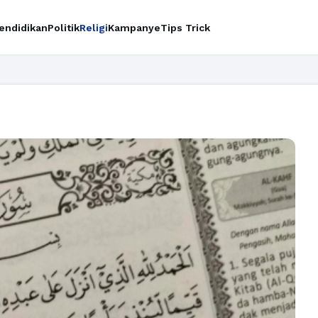
endidikan
Politik
Religi
Kampanye
Tips Trick
Ingin upgra