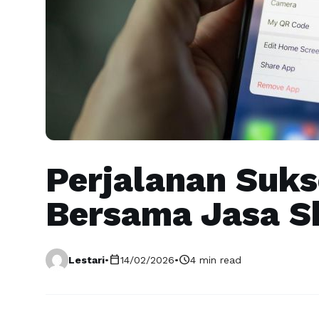
Perjalanan Suks
Bersama Jasa S
calendar_today
schedule
Lestari
•
14/02/2026
•
4 min read