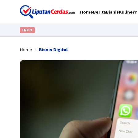
Home
Berita
Bisnis
Kuliner
P
INFO
Home
/
Bisnis Digital