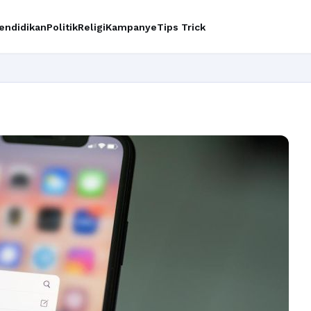
endidikan
Politik
Religi
Kampanye
Tips Trick
Ingin upg