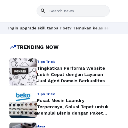
search
rade skill tanpa ribet? Temukan kelas seru dan materi lengkap h
trending_up
TRENDING NOW
Tips Trick
Tingkatkan Performa Website
Lebih Cepat dengan Layanan
Jual Aged Domain Berkualitas
Tips Trick
Pusat Mesin Laundry
Terpercaya, Solusi Tepat untuk
Memulai Bisnis dengan Paket
Mesin Laundry Murah
Jasa