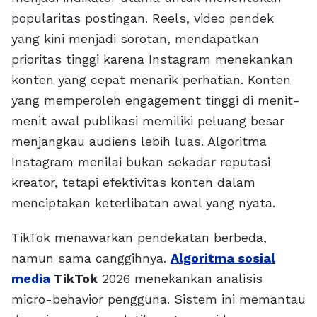
popularitas postingan. Reels, video pendek
yang kini menjadi sorotan, mendapatkan
prioritas tinggi karena Instagram menekankan
konten yang cepat menarik perhatian. Konten
yang memperoleh engagement tinggi di menit-
menit awal publikasi memiliki peluang besar
menjangkau audiens lebih luas. Algoritma
Instagram menilai bukan sekadar reputasi
kreator, tetapi efektivitas konten dalam
menciptakan keterlibatan awal yang nyata.
TikTok menawarkan pendekatan berbeda,
namun sama canggihnya.
Algoritma sosial
media
TikTok
2026 menekankan analisis
micro-behavior pengguna. Sistem ini memantau