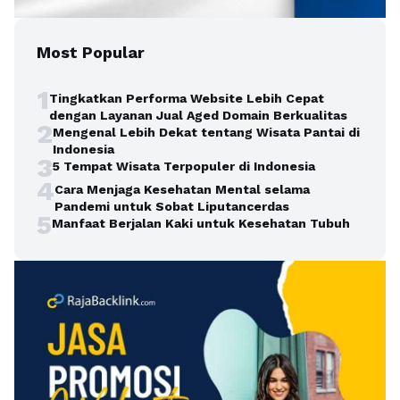
Most Popular
1
Tingkatkan Performa Website Lebih Cepat
dengan Layanan Jual Aged Domain Berkualitas
2
Mengenal Lebih Dekat tentang Wisata Pantai di
Indonesia
3
5 Tempat Wisata Terpopuler di Indonesia
4
Cara Menjaga Kesehatan Mental selama
Pandemi untuk Sobat Liputancerdas
5
Manfaat Berjalan Kaki untuk Kesehatan Tubuh