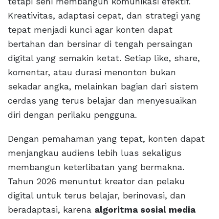
tetapi seni membangun komunikasi efektif.
Kreativitas, adaptasi cepat, dan strategi yang
tepat menjadi kunci agar konten dapat
bertahan dan bersinar di tengah persaingan
digital yang semakin ketat. Setiap like, share,
komentar, atau durasi menonton bukan
sekadar angka, melainkan bagian dari sistem
cerdas yang terus belajar dan menyesuaikan
diri dengan perilaku pengguna.
Dengan pemahaman yang tepat, konten dapat
menjangkau audiens lebih luas sekaligus
membangun keterlibatan yang bermakna.
Tahun 2026 menuntut kreator dan pelaku
digital untuk terus belajar, berinovasi, dan
beradaptasi, karena
algoritma sosial media