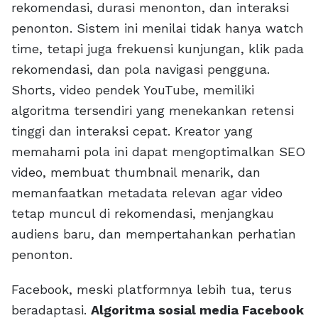
rekomendasi, durasi menonton, dan interaksi
penonton. Sistem ini menilai tidak hanya watch
time, tetapi juga frekuensi kunjungan, klik pada
rekomendasi, dan pola navigasi pengguna.
Shorts, video pendek YouTube, memiliki
algoritma tersendiri yang menekankan retensi
tinggi dan interaksi cepat. Kreator yang
memahami pola ini dapat mengoptimalkan SEO
video, membuat thumbnail menarik, dan
memanfaatkan metadata relevan agar video
tetap muncul di rekomendasi, menjangkau
audiens baru, dan mempertahankan perhatian
penonton.
Facebook, meski platformnya lebih tua, terus
beradaptasi.
Algoritma sosial media Facebook