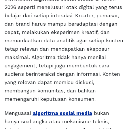
2026 seperti menelusuri otak digital yang terus
belajar dari setiap interaksi. Kreator, pemasar,
dan brand harus mampu beradaptasi dengan
cepat, melakukan eksperimen kreatif, dan
memanfaatkan data analitik agar setiap konten
tetap relevan dan mendapatkan eksposur
maksimal. Algoritma tidak hanya menilai
engagement, tetapi juga membentuk cara
audiens berinteraksi dengan informasi. Konten
yang relevan dapat memicu diskusi,
membangun komunitas, dan bahkan
memengaruhi keputusan konsumen.
Menguasai
algoritma sosial media
bukan
hanya soal angka atau mekanisme teknis,