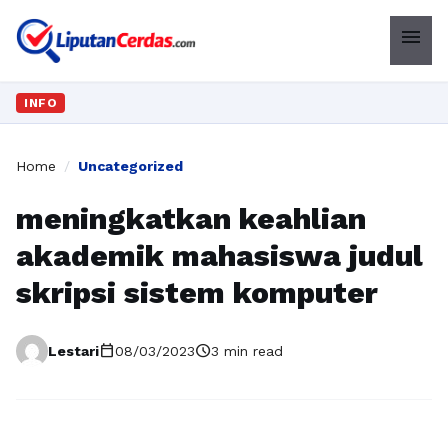
menu
INFO
Home
/
Uncategorized
meningkatkan keahlian
akademik mahasiswa judul
skripsi sistem komputer
calendar_today
schedule
Lestari
08/03/2023
3 min read