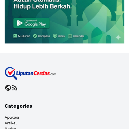
public
rss_feed
Categories
Aplikasi
Artikel
Berita