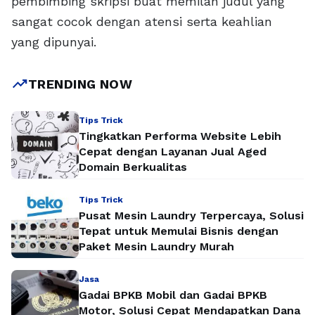
pembimbing skripsi buat memilah judul yang
sangat cocok dengan atensi serta keahlian
yang dipunyai.
trending_up
TRENDING NOW
Tips Trick
Tingkatkan Performa Website Lebih
Cepat dengan Layanan Jual Aged
Domain Berkualitas
Tips Trick
Pusat Mesin Laundry Terpercaya, Solusi
Tepat untuk Memulai Bisnis dengan
Paket Mesin Laundry Murah
Jasa
Gadai BPKB Mobil dan Gadai BPKB
Motor, Solusi Cepat Mendapatkan Dana