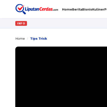
Home
Berita
Bisnis
Kuliner
P
INFO
Home
/
Tips Trick