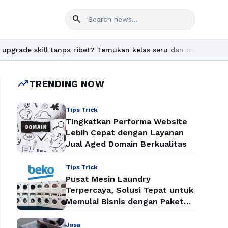
search
anpa ribet? Temukan kelas seru dan materi lengkap hanya di YukB
trending_up
TRENDING NOW
Tips Trick
Tingkatkan Performa Website
Lebih Cepat dengan Layanan
Jual Aged Domain Berkualitas
Tips Trick
Pusat Mesin Laundry
Terpercaya, Solusi Tepat untuk
Memulai Bisnis dengan Paket
Mesin Laundry Murah
Jasa