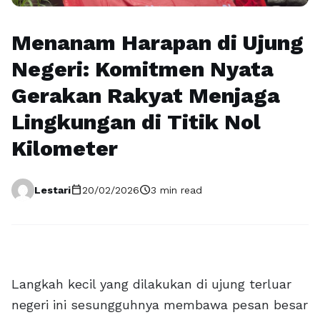
Menanam Harapan di Ujung
Negeri: Komitmen Nyata
Gerakan Rakyat Menjaga
Lingkungan di Titik Nol
Kilometer
calendar_today
schedule
Lestari
20/02/2026
3 min read
Langkah kecil yang dilakukan di ujung terluar
negeri ini sesungguhnya membawa pesan besar