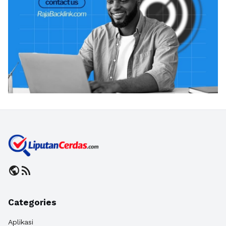
public
rss_feed
Categories
Aplikasi