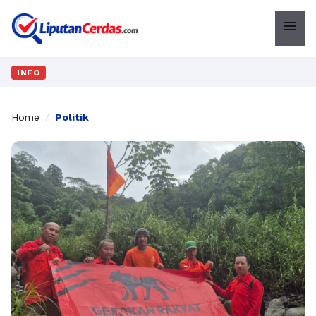
menu
INFO
Home
/
Politik