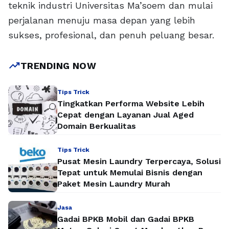
teknik industri Universitas Ma’soem dan mulai
perjalanan menuju masa depan yang lebih
sukses, profesional, dan penuh peluang besar.
trending_up
TRENDING NOW
Tips Trick
Tingkatkan Performa Website Lebih
Cepat dengan Layanan Jual Aged
Domain Berkualitas
Tips Trick
Pusat Mesin Laundry Terpercaya, Solusi
Tepat untuk Memulai Bisnis dengan
Paket Mesin Laundry Murah
Jasa
Gadai BPKB Mobil dan Gadai BPKB