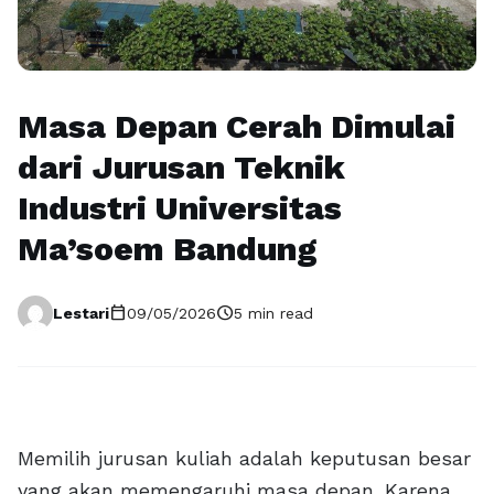
Masa Depan Cerah Dimulai
dari Jurusan Teknik
Industri Universitas
Ma’soem Bandung
calendar_today
schedule
Lestari
09/05/2026
5 min read
Memilih jurusan kuliah adalah keputusan besar
yang akan memengaruhi masa depan. Karena