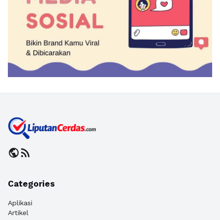
public
rss_feed
Categories
Aplikasi
Artikel