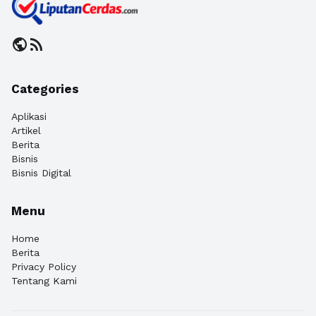
public
rss_feed
Categories
Aplikasi
Artikel
Berita
Bisnis
Bisnis Digital
Menu
Home
Berita
Privacy Policy
Tentang Kami