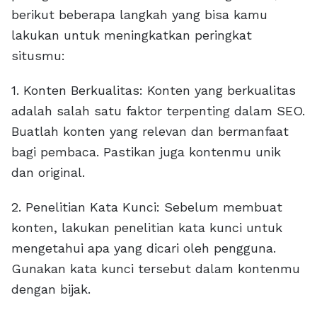
berikut beberapa langkah yang bisa kamu
lakukan untuk meningkatkan peringkat
situsmu:
1. Konten Berkualitas: Konten yang berkualitas
adalah salah satu faktor terpenting dalam SEO.
Buatlah konten yang relevan dan bermanfaat
bagi pembaca. Pastikan juga kontenmu unik
dan original.
2. Penelitian Kata Kunci: Sebelum membuat
konten, lakukan penelitian kata kunci untuk
mengetahui apa yang dicari oleh pengguna.
Gunakan kata kunci tersebut dalam kontenmu
dengan bijak.