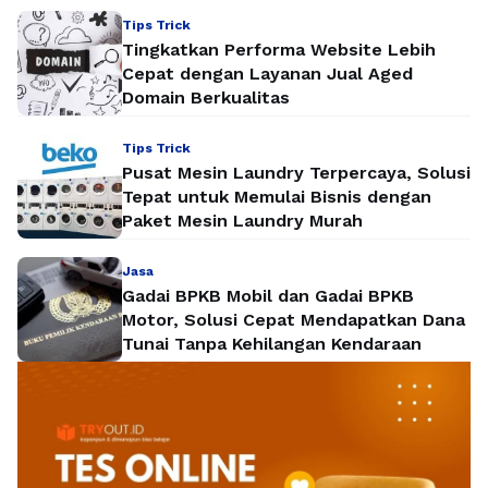
Tips Trick
Tingkatkan Performa Website Lebih
Cepat dengan Layanan Jual Aged
Domain Berkualitas
Tips Trick
Pusat Mesin Laundry Terpercaya, Solusi
Tepat untuk Memulai Bisnis dengan
Paket Mesin Laundry Murah
Jasa
Gadai BPKB Mobil dan Gadai BPKB
Motor, Solusi Cepat Mendapatkan Dana
Tunai Tanpa Kehilangan Kendaraan