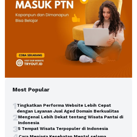
Most Popular
1
Tingkatkan Performa Website Lebih Cepat
dengan Layanan Jual Aged Domain Berkualitas
2
Mengenal Lebih Dekat tentang Wisata Pantai di
Indonesia
3
5 Tempat Wisata Terpopuler di Indonesia
4
Cara Menjaga Kesehatan Mental selama