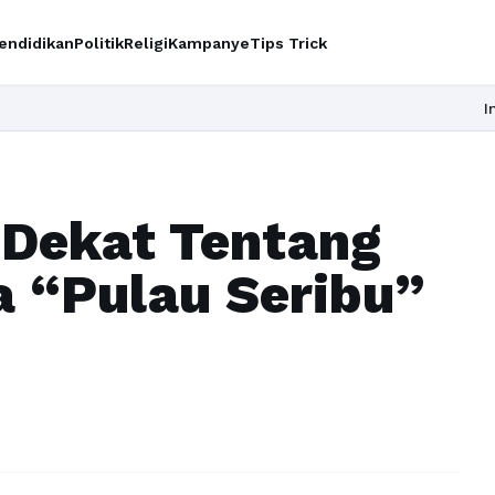
endidikan
Politik
Religi
Kampanye
Tips Trick
Ingin upg
 Dekat Tentang
a “Pulau Seribu”