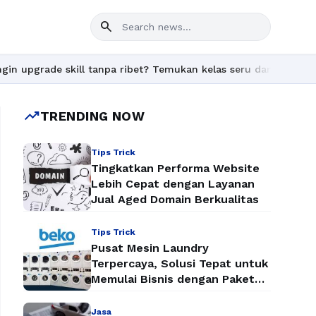
search
rade skill tanpa ribet? Temukan kelas seru dan materi lengkap h
trending_up
TRENDING NOW
Tips Trick
Tingkatkan Performa Website
Lebih Cepat dengan Layanan
Jual Aged Domain Berkualitas
Tips Trick
Pusat Mesin Laundry
Terpercaya, Solusi Tepat untuk
Memulai Bisnis dengan Paket
Mesin Laundry Murah
Jasa