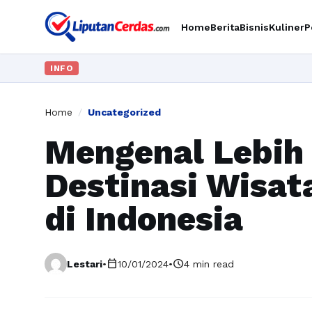
Home
Berita
Bisnis
Kuliner
P
INFO
Home
/
Uncategorized
Mengenal Lebih
Destinasi Wisat
di Indonesia
calendar_today
schedule
Lestari
•
10/01/2024
•
4 min read