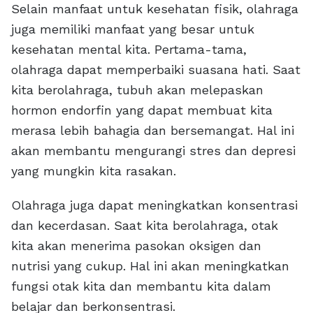
Selain manfaat untuk kesehatan fisik, olahraga
juga memiliki manfaat yang besar untuk
kesehatan mental kita. Pertama-tama,
olahraga dapat memperbaiki suasana hati. Saat
kita berolahraga, tubuh akan melepaskan
hormon endorfin yang dapat membuat kita
merasa lebih bahagia dan bersemangat. Hal ini
akan membantu mengurangi stres dan depresi
yang mungkin kita rasakan.
Olahraga juga dapat meningkatkan konsentrasi
dan kecerdasan. Saat kita berolahraga, otak
kita akan menerima pasokan oksigen dan
nutrisi yang cukup. Hal ini akan meningkatkan
fungsi otak kita dan membantu kita dalam
belajar dan berkonsentrasi.