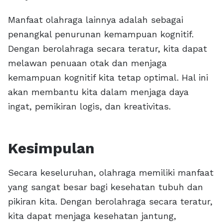
Manfaat olahraga lainnya adalah sebagai
penangkal penurunan kemampuan kognitif.
Dengan berolahraga secara teratur, kita dapat
melawan penuaan otak dan menjaga
kemampuan kognitif kita tetap optimal. Hal ini
akan membantu kita dalam menjaga daya
ingat, pemikiran logis, dan kreativitas.
Kesimpulan
Secara keseluruhan, olahraga memiliki manfaat
yang sangat besar bagi kesehatan tubuh dan
pikiran kita. Dengan berolahraga secara teratur,
kita dapat menjaga kesehatan jantung,