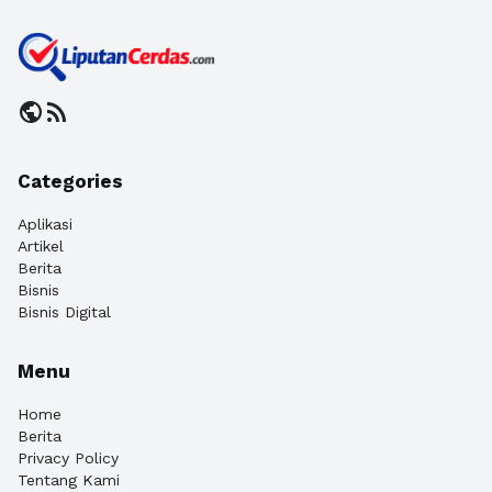
public
rss_feed
Categories
Aplikasi
Artikel
Berita
Bisnis
Bisnis Digital
Menu
Home
Berita
Privacy Policy
Tentang Kami