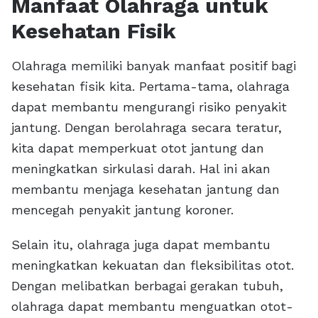
Manfaat Olahraga untuk
Kesehatan Fisik
Olahraga memiliki banyak manfaat positif bagi
kesehatan fisik kita. Pertama-tama, olahraga
dapat membantu mengurangi risiko penyakit
jantung. Dengan berolahraga secara teratur,
kita dapat memperkuat otot jantung dan
meningkatkan sirkulasi darah. Hal ini akan
membantu menjaga kesehatan jantung dan
mencegah penyakit jantung koroner.
Selain itu, olahraga juga dapat membantu
meningkatkan kekuatan dan fleksibilitas otot.
Dengan melibatkan berbagai gerakan tubuh,
olahraga dapat membantu menguatkan otot-