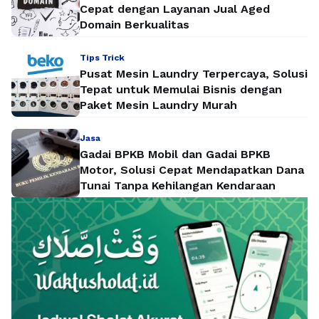
Cepat dengan Layanan Jual Aged
Domain Berkualitas
Tips Trick
Pusat Mesin Laundry Terpercaya, Solusi
Tepat untuk Memulai Bisnis dengan
Paket Mesin Laundry Murah
Jasa
Gadai BPKB Mobil dan Gadai BPKB
Motor, Solusi Cepat Mendapatkan Dana
Tunai Tanpa Kehilangan Kendaraan