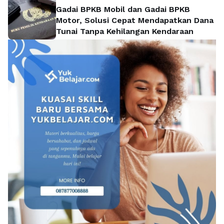
Gadai BPKB Mobil dan Gadai BPKB
Motor, Solusi Cepat Mendapatkan Dana
Tunai Tanpa Kehilangan Kendaraan