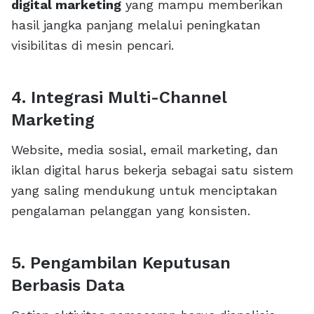
digital marketing
yang mampu memberikan
hasil jangka panjang melalui peningkatan
visibilitas di mesin pencari.
4. Integrasi Multi-Channel
Marketing
Website, media sosial, email marketing, dan
iklan digital harus bekerja sebagai satu sistem
yang saling mendukung untuk menciptakan
pengalaman pelanggan yang konsisten.
5. Pengambilan Keputusan
Berbasis Data