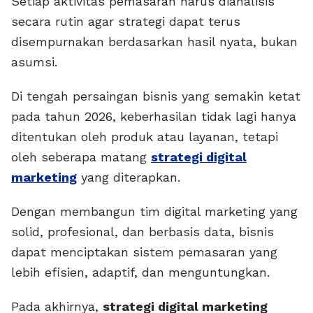
Setiap aktivitas pemasaran harus dianalisis
secara rutin agar strategi dapat terus
disempurnakan berdasarkan hasil nyata, bukan
asumsi.
Di tengah persaingan bisnis yang semakin ketat
pada tahun 2026, keberhasilan tidak lagi hanya
ditentukan oleh produk atau layanan, tetapi
oleh seberapa matang
strategi digital
marketing
yang diterapkan.
Dengan membangun tim digital marketing yang
solid, profesional, dan berbasis data, bisnis
dapat menciptakan sistem pemasaran yang
lebih efisien, adaptif, dan menguntungkan.
Pada akhirnya,
strategi digital marketing