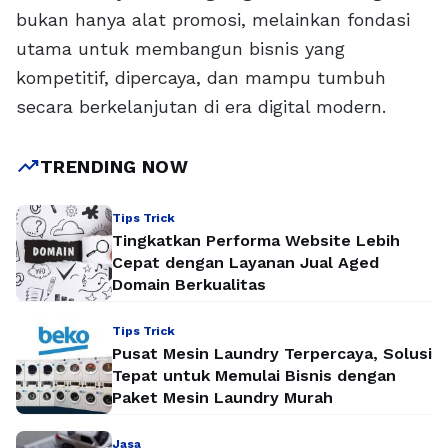
bukan hanya alat promosi, melainkan fondasi
utama untuk membangun bisnis yang
kompetitif, dipercaya, dan mampu tumbuh
secara berkelanjutan di era digital modern.
trending_up
TRENDING NOW
Tips Trick
Tingkatkan Performa Website Lebih
Cepat dengan Layanan Jual Aged
Domain Berkualitas
Tips Trick
Pusat Mesin Laundry Terpercaya, Solusi
Tepat untuk Memulai Bisnis dengan
Paket Mesin Laundry Murah
Jasa