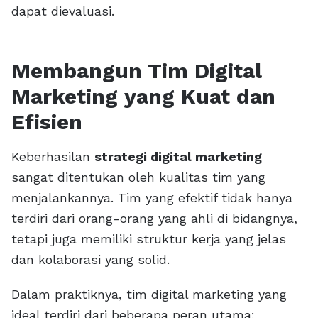
dapat dievaluasi.
Membangun Tim Digital
Marketing yang Kuat dan
Efisien
Keberhasilan
strategi digital marketing
sangat ditentukan oleh kualitas tim yang
menjalankannya. Tim yang efektif tidak hanya
terdiri dari orang-orang yang ahli di bidangnya,
tetapi juga memiliki struktur kerja yang jelas
dan kolaborasi yang solid.
Dalam praktiknya, tim digital marketing yang
ideal terdiri dari beberapa peran utama: