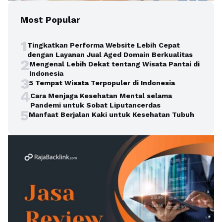
Most Popular
1
Tingkatkan Performa Website Lebih Cepat
dengan Layanan Jual Aged Domain Berkualitas
2
Mengenal Lebih Dekat tentang Wisata Pantai di
Indonesia
3
5 Tempat Wisata Terpopuler di Indonesia
4
Cara Menjaga Kesehatan Mental selama
Pandemi untuk Sobat Liputancerdas
5
Manfaat Berjalan Kaki untuk Kesehatan Tubuh