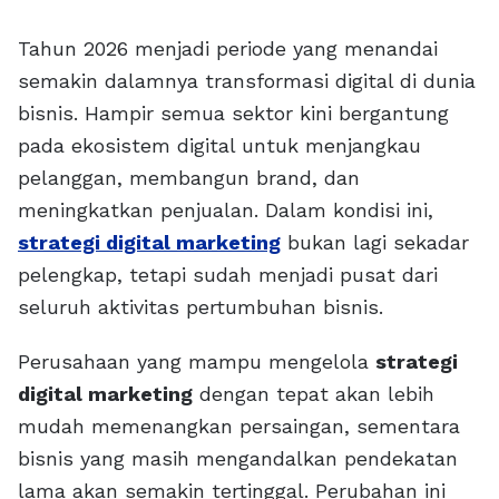
Tahun 2026 menjadi periode yang menandai
semakin dalamnya transformasi digital di dunia
bisnis. Hampir semua sektor kini bergantung
pada ekosistem digital untuk menjangkau
pelanggan, membangun brand, dan
meningkatkan penjualan. Dalam kondisi ini,
strategi digital marketing
bukan lagi sekadar
pelengkap, tetapi sudah menjadi pusat dari
seluruh aktivitas pertumbuhan bisnis.
Perusahaan yang mampu mengelola
strategi
digital marketing
dengan tepat akan lebih
mudah memenangkan persaingan, sementara
bisnis yang masih mengandalkan pendekatan
lama akan semakin tertinggal. Perubahan ini