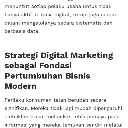
menuntut setiap pelaku usaha untuk tidak
hanya aktif di dunia digital, tetapi juga cerdas
dalam mengelolanya secara sistematis dan
berbasis data.
Strategi Digital Marketing
sebagai Fondasi
Pertumbuhan Bisnis
Modern
Perilaku konsumen telah berubah secara
signifikan. Mereka tidak lagi mudah dipengaruhi
oleh iklan biasa, melainkan lebih percaya pada
informasi yang mereka temukan sendiri melalui