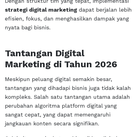
Dengan struktur tim yang tepat, implementasi
strategi digital marketing
dapat berjalan lebih
efisien, fokus, dan menghasilkan dampak yang
nyata bagi bisnis.
Tantangan Digital
Marketing di Tahun 2026
Meskipun peluang digital semakin besar,
tantangan yang dihadapi bisnis juga tidak kalah
kompleks. Salah satu tantangan utama adalah
perubahan algoritma platform digital yang
sangat cepat, yang dapat memengaruhi
jangkauan konten secara signifikan.