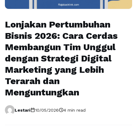
Lonjakan Pertumbuhan
Bisnis 2026: Cara Cerdas
Membangun Tim Unggul
dengan Strategi Digital
Marketing yang Lebih
Terarah dan
Menguntungkan
calendar_today
schedule
Lestari
10/05/2026
4 min read