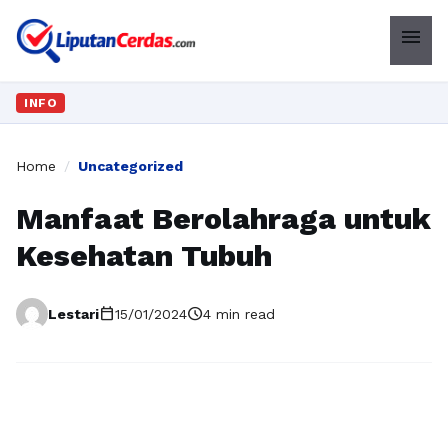
menu
INFO
Home
/
Uncategorized
Manfaat Berolahraga untuk
Kesehatan Tubuh
calendar_today
schedule
Lestari
15/01/2024
4 min read