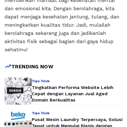
memberikan manfaat bagi kesehatan mental
dan emosional kita. Dengan berolahraga, kita
dapat menjaga kesehatan jantung, tulang, dan
meningkatkan kualitas tidur. Jadi, mulailah
berolahraga sekarang juga dan jadikanlah
aktivitas fisik sebagai bagian dari gaya hidup
sehatmu!
trending_up
TRENDING NOW
Tips Trick
Tingkatkan Performa Website Lebih
Cepat dengan Layanan Jual Aged
Domain Berkualitas
Tips Trick
Pusat Mesin Laundry Terpercaya, Solusi
Tepat untuk Memulai Bisnis dengan