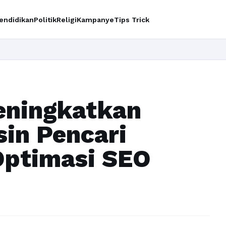
endidikan
Politik
Religi
Kampanye
Tips Trick
Ingin upg
eningkatkan
sin Pencari
Optimasi SEO