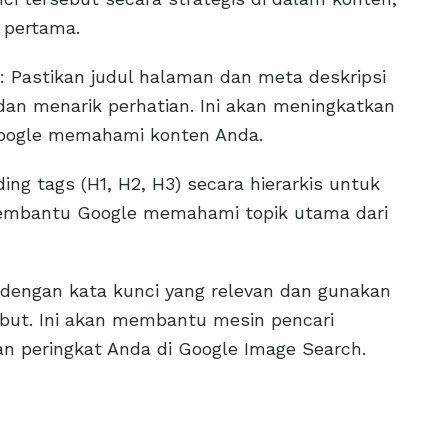
f pertama.
: Pastikan judul halaman dan meta deskripsi
an menarik perhatian. Ini akan meningkatkan
oogle memahami konten Anda.
ing tags (H1, H2, H3) secara hierarkis untuk
membantu Google memahami topik utama dari
r dengan kata kunci yang relevan dan gunakan
ebut. Ini akan membantu mesin pencari
 peringkat Anda di Google Image Search.