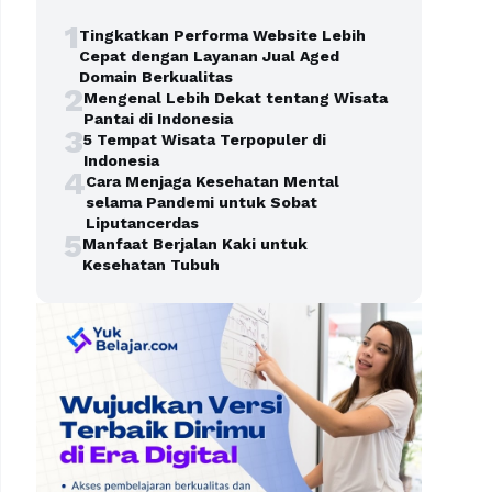
1
Tingkatkan Performa Website Lebih
Cepat dengan Layanan Jual Aged
Domain Berkualitas
2
Mengenal Lebih Dekat tentang Wisata
Pantai di Indonesia
3
5 Tempat Wisata Terpopuler di
Indonesia
4
Cara Menjaga Kesehatan Mental
selama Pandemi untuk Sobat
Liputancerdas
5
Manfaat Berjalan Kaki untuk
Kesehatan Tubuh