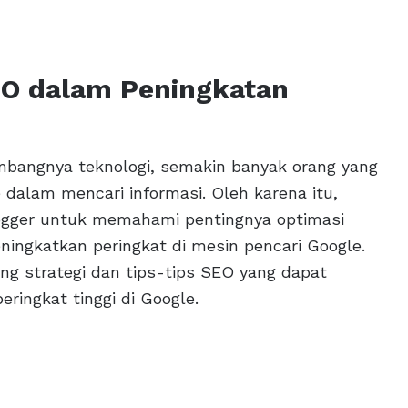
O dalam Peningkatan
mbangnya teknologi, semakin banyak orang yang
dalam mencari informasi. Oleh karena itu,
blogger untuk memahami pentingnya optimasi
ingkatkan peringkat di mesin pencari Google.
ang strategi dan tips-tips SEO yang dapat
ingkat tinggi di Google.