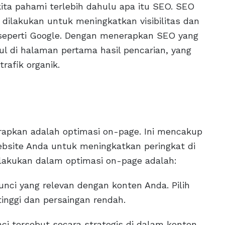
ita pahami terlebih dahulu apa itu SEO. SEO
 dilakukan untuk meningkatkan visibilitas dan
 seperti Google. Dengan menerapkan SEO yang
ul di halaman pertama hasil pencarian, yang
rafik organik.
erapkan adalah optimasi on-page. Ini mencakup
bsite Anda untuk meningkatkan peringkat di
lakukan dalam optimasi on-page adalah:
kunci yang relevan dengan konten Anda. Pilih
inggi dan persaingan rendah.
ci tersebut secara strategis di dalam konten,