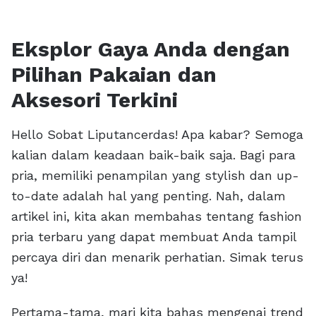
Eksplor Gaya Anda dengan
Pilihan Pakaian dan
Aksesori Terkini
Hello Sobat Liputancerdas! Apa kabar? Semoga
kalian dalam keadaan baik-baik saja. Bagi para
pria, memiliki penampilan yang stylish dan up-
to-date adalah hal yang penting. Nah, dalam
artikel ini, kita akan membahas tentang fashion
pria terbaru yang dapat membuat Anda tampil
percaya diri dan menarik perhatian. Simak terus
ya!
Pertama-tama, mari kita bahas mengenai trend