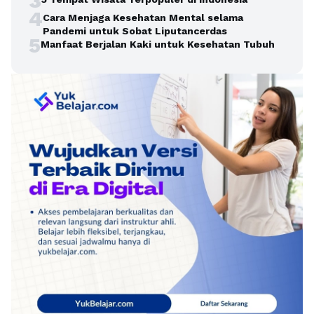
3
4
Cara Menjaga Kesehatan Mental selama
Pandemi untuk Sobat Liputancerdas
5
Manfaat Berjalan Kaki untuk Kesehatan Tubuh