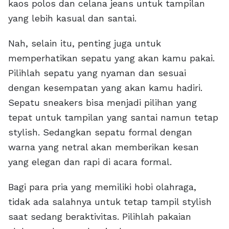
kaos polos dan celana jeans untuk tampilan
yang lebih kasual dan santai.
Nah, selain itu, penting juga untuk
memperhatikan sepatu yang akan kamu pakai.
Pilihlah sepatu yang nyaman dan sesuai
dengan kesempatan yang akan kamu hadiri.
Sepatu sneakers bisa menjadi pilihan yang
tepat untuk tampilan yang santai namun tetap
stylish. Sedangkan sepatu formal dengan
warna yang netral akan memberikan kesan
yang elegan dan rapi di acara formal.
Bagi para pria yang memiliki hobi olahraga,
tidak ada salahnya untuk tetap tampil stylish
saat sedang beraktivitas. Pilihlah pakaian