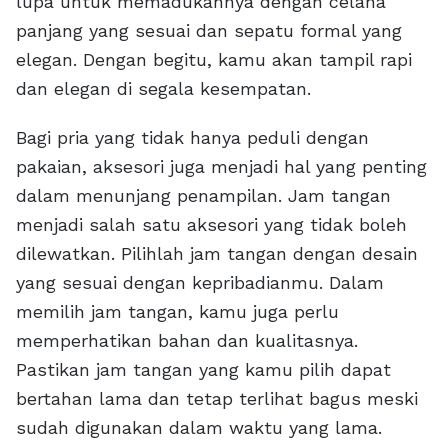
lupa untuk memadukannya dengan celana
panjang yang sesuai dan sepatu formal yang
elegan. Dengan begitu, kamu akan tampil rapi
dan elegan di segala kesempatan.
Bagi pria yang tidak hanya peduli dengan
pakaian, aksesori juga menjadi hal yang penting
dalam menunjang penampilan. Jam tangan
menjadi salah satu aksesori yang tidak boleh
dilewatkan. Pilihlah jam tangan dengan desain
yang sesuai dengan kepribadianmu. Dalam
memilih jam tangan, kamu juga perlu
memperhatikan bahan dan kualitasnya.
Pastikan jam tangan yang kamu pilih dapat
bertahan lama dan tetap terlihat bagus meski
sudah digunakan dalam waktu yang lama.